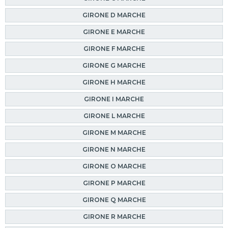
GIRONE D MARCHE
GIRONE E MARCHE
GIRONE F MARCHE
GIRONE G MARCHE
GIRONE H MARCHE
GIRONE I MARCHE
GIRONE L MARCHE
GIRONE M MARCHE
GIRONE N MARCHE
GIRONE O MARCHE
GIRONE P MARCHE
GIRONE Q MARCHE
GIRONE R MARCHE