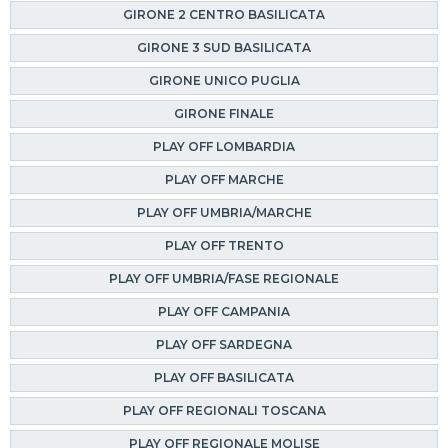
GIRONE 2 CENTRO BASILICATA
GIRONE 3 SUD BASILICATA
GIRONE UNICO PUGLIA
GIRONE FINALE
PLAY OFF LOMBARDIA
PLAY OFF MARCHE
PLAY OFF UMBRIA/MARCHE
PLAY OFF TRENTO
PLAY OFF UMBRIA/FASE REGIONALE
PLAY OFF CAMPANIA
PLAY OFF SARDEGNA
PLAY OFF BASILICATA
PLAY OFF REGIONALI TOSCANA
PLAY OFF REGIONALE MOLISE