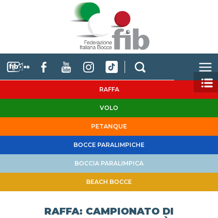
RAFFA
VOLO
PETANQUE
BOCCE PARALIMPICHE
BOCCIA PARALIMPICA
BEACH BOCCE
RAFFA: CAMPIONATO DI