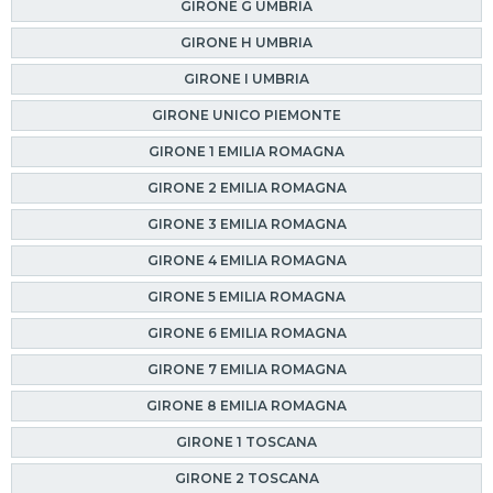
GIRONE G UMBRIA
GIRONE H UMBRIA
GIRONE I UMBRIA
GIRONE UNICO PIEMONTE
GIRONE 1 EMILIA ROMAGNA
GIRONE 2 EMILIA ROMAGNA
GIRONE 3 EMILIA ROMAGNA
GIRONE 4 EMILIA ROMAGNA
GIRONE 5 EMILIA ROMAGNA
GIRONE 6 EMILIA ROMAGNA
GIRONE 7 EMILIA ROMAGNA
GIRONE 8 EMILIA ROMAGNA
GIRONE 1 TOSCANA
GIRONE 2 TOSCANA