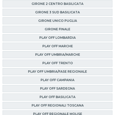
GIRONE 2 CENTRO BASILICATA
GIRONE 3 SUD BASILICATA
GIRONE UNICO PUGLIA
GIRONE FINALE
PLAY OFF LOMBARDIA
PLAY OFF MARCHE
PLAY OFF UMBRIA/MARCHE
PLAY OFF TRENTO
PLAY OFF UMBRIA/FASE REGIONALE
PLAY OFF CAMPANIA
PLAY OFF SARDEGNA
PLAY OFF BASILICATA
PLAY OFF REGIONALI TOSCANA
PLAY OFF REGIONALE MOLISE