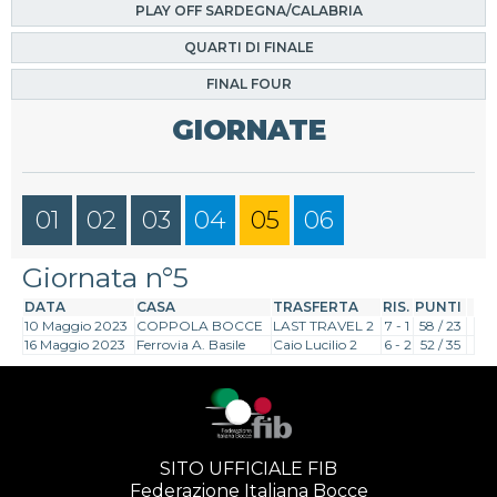
PLAY OFF SARDEGNA/CALABRIA
QUARTI DI FINALE
FINAL FOUR
GIORNATE
01
02
03
04
05
06
Giornata n°5
DATA
CASA
TRASFERTA
RIS.
PUNTI
10 Maggio 2023
COPPOLA BOCCE
LAST TRAVEL 2
7 - 1
58 / 23
16 Maggio 2023
Ferrovia A. Basile
Caio Lucilio 2
6 - 2
52 / 35
SITO UFFICIALE FIB
Federazione Italiana Bocce