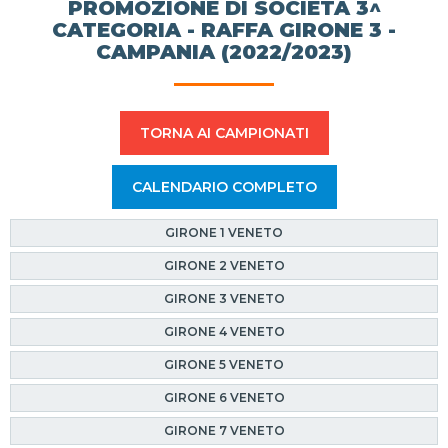
PROMOZIONE DI SOCIETÀ 3^
CATEGORIA - RAFFA GIRONE 3 -
CAMPANIA (2022/2023)
TORNA AI CAMPIONATI
CALENDARIO COMPLETO
GIRONE 1 VENETO
GIRONE 2 VENETO
GIRONE 3 VENETO
GIRONE 4 VENETO
GIRONE 5 VENETO
GIRONE 6 VENETO
GIRONE 7 VENETO