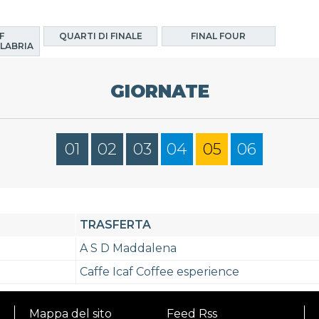
F
QUARTI DI FINALE
FINAL FOUR
LABRIA
GIORNATE
01
02
03
04
05
06
TRASFERTA
A S D Maddalena
Caffe Icaf Coffee esperience
Mappa del sito
Feed Rss