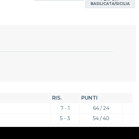
BASILICATA/SICILIA
RIS.
PUNTI
7 - 1
64 / 24
5 - 3
54 / 40