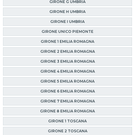
GIRONE G UMBRIA
GIRONE H UMBRIA
GIRONE I UMBRIA
GIRONE UNICO PIEMONTE
GIRONE 1 EMILIA ROMAGNA
GIRONE 2 EMILIA ROMAGNA
GIRONE 3 EMILIA ROMAGNA
GIRONE 4 EMILIA ROMAGNA
GIRONE 5 EMILIA ROMAGNA
GIRONE 6 EMILIA ROMAGNA
GIRONE 7 EMILIA ROMAGNA
GIRONE 8 EMILIA ROMAGNA
GIRONE 1 TOSCANA
GIRONE 2 TOSCANA