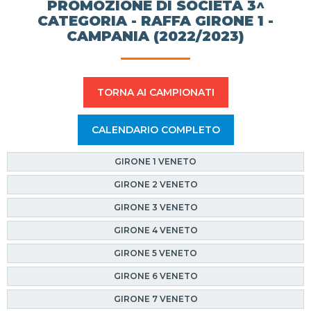
PROMOZIONE DI SOCIETÀ 3^
CATEGORIA - RAFFA GIRONE 1 -
CAMPANIA (2022/2023)
TORNA AI CAMPIONATI
CALENDARIO COMPLETO
GIRONE 1 VENETO
GIRONE 2 VENETO
GIRONE 3 VENETO
GIRONE 4 VENETO
GIRONE 5 VENETO
GIRONE 6 VENETO
GIRONE 7 VENETO