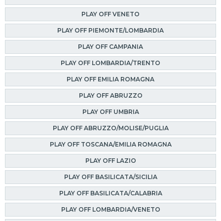
PLAY OFF VENETO
PLAY OFF PIEMONTE/LOMBARDIA
PLAY OFF CAMPANIA
PLAY OFF LOMBARDIA/TRENTO
PLAY OFF EMILIA ROMAGNA
PLAY OFF ABRUZZO
PLAY OFF UMBRIA
PLAY OFF ABRUZZO/MOLISE/PUGLIA
PLAY OFF TOSCANA/EMILIA ROMAGNA
PLAY OFF LAZIO
PLAY OFF BASILICATA/SICILIA
PLAY OFF BASILICATA/CALABRIA
PLAY OFF LOMBARDIA/VENETO