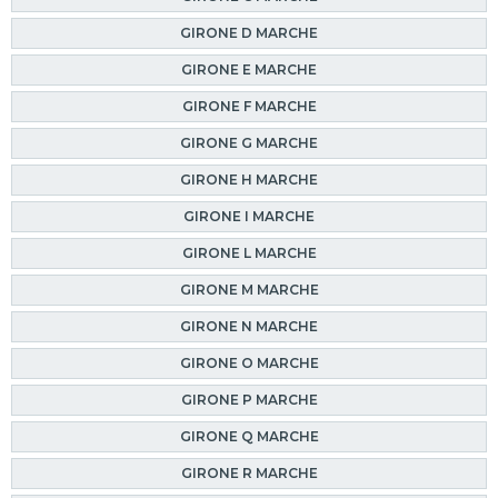
GIRONE D MARCHE
GIRONE E MARCHE
GIRONE F MARCHE
GIRONE G MARCHE
GIRONE H MARCHE
GIRONE I MARCHE
GIRONE L MARCHE
GIRONE M MARCHE
GIRONE N MARCHE
GIRONE O MARCHE
GIRONE P MARCHE
GIRONE Q MARCHE
GIRONE R MARCHE