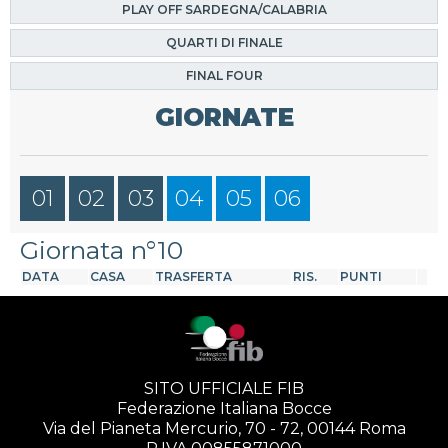
PLAY OFF SARDEGNA/CALABRIA
QUARTI DI FINALE
FINAL FOUR
GIORNATE
01
02
03
04
05
06
Giornata n°10
DATA
CASA
TRASFERTA
RIS.
PUNTI
SITO UFFICIALE FIB
Federazione Italiana Bocce
Via del Pianeta Mercurio, 70 - 72, 00144 Roma