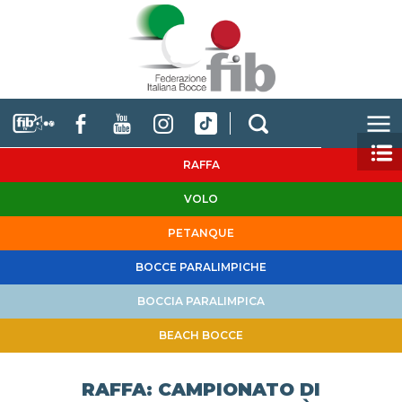
RAFFA
VOLO
PETANQUE
BOCCE PARALIMPICHE
BOCCIA PARALIMPICA
BEACH BOCCE
RAFFA: CAMPIONATO DI