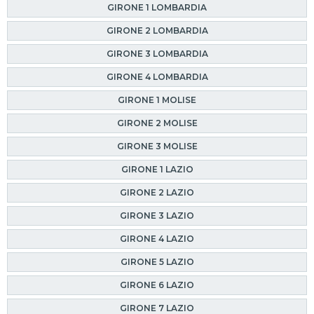
GIRONE 1 LOMBARDIA
GIRONE 2 LOMBARDIA
GIRONE 3 LOMBARDIA
GIRONE 4 LOMBARDIA
GIRONE 1 MOLISE
GIRONE 2 MOLISE
GIRONE 3 MOLISE
GIRONE 1 LAZIO
GIRONE 2 LAZIO
GIRONE 3 LAZIO
GIRONE 4 LAZIO
GIRONE 5 LAZIO
GIRONE 6 LAZIO
GIRONE 7 LAZIO