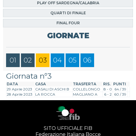
PLAY OFF SARDEGNA/CALABRIA
QUARTI DI FINALE
FINAL FOUR
GIORNATE
01
02
03
04
05
06
Giornata n°3
DATA
CASA
TRASFERTA
RIS.
PUNTI
29 Aprile 2023
CASALI DI ASCHI B
COLLELONGO
8 - 0
64 / 39
28 Aprile 2023
LA ROCCA
MAGLIANO A
6 - 2
60 / 39
SITO UFFICIALE FIB
Federazione Italiana Bocce