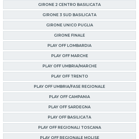
GIRONE 2 CENTRO BASILICATA
GIRONE 3 SUD BASILICATA
GIRONE UNICO PUGLIA
GIRONE FINALE
PLAY OFF LOMBARDIA
PLAY OFF MARCHE
PLAY OFF UMBRIA/MARCHE
PLAY OFF TRENTO
PLAY OFF UMBRIA/FASE REGIONALE
PLAY OFF CAMPANIA
PLAY OFF SARDEGNA
PLAY OFF BASILICATA
PLAY OFF REGIONALI TOSCANA
PLAY OFF REGIONALE MOLISE