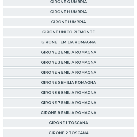
GIRONE G UMBRIA
GIRONE H UMBRIA
GIRONE I UMBRIA
GIRONE UNICO PIEMONTE
GIRONE 1 EMILIA ROMAGNA
GIRONE 2 EMILIA ROMAGNA
GIRONE 3 EMILIA ROMAGNA
GIRONE 4 EMILIA ROMAGNA
GIRONE 5 EMILIA ROMAGNA
GIRONE 6 EMILIA ROMAGNA
GIRONE 7 EMILIA ROMAGNA
GIRONE 8 EMILIA ROMAGNA
GIRONE 1 TOSCANA
GIRONE 2 TOSCANA