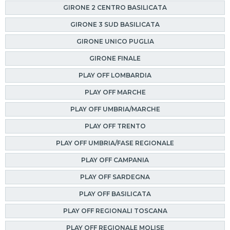
GIRONE 2 CENTRO BASILICATA
GIRONE 3 SUD BASILICATA
GIRONE UNICO PUGLIA
GIRONE FINALE
PLAY OFF LOMBARDIA
PLAY OFF MARCHE
PLAY OFF UMBRIA/MARCHE
PLAY OFF TRENTO
PLAY OFF UMBRIA/FASE REGIONALE
PLAY OFF CAMPANIA
PLAY OFF SARDEGNA
PLAY OFF BASILICATA
PLAY OFF REGIONALI TOSCANA
PLAY OFF REGIONALE MOLISE