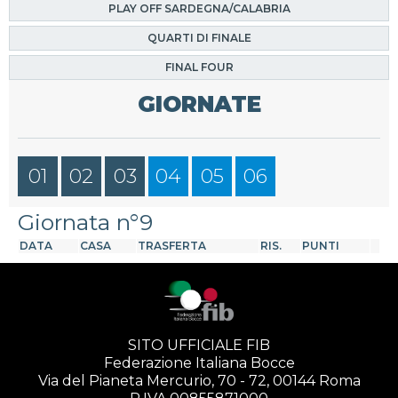
PLAY OFF SARDEGNA/CALABRIA
QUARTI DI FINALE
FINAL FOUR
GIORNATE
01
02
03
04
05
06
Giornata n°9
DATA
CASA
TRASFERTA
RIS.
PUNTI
SITO UFFICIALE FIB
Federazione Italiana Bocce
Via del Pianeta Mercurio, 70 - 72, 00144 Roma