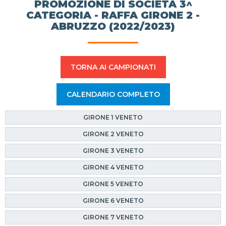
PROMOZIONE DI SOCIETÀ 3^
CATEGORIA - RAFFA GIRONE 2 -
ABRUZZO (2022/2023)
TORNA AI CAMPIONATI
CALENDARIO COMPLETO
GIRONE 1 VENETO
GIRONE 2 VENETO
GIRONE 3 VENETO
GIRONE 4 VENETO
GIRONE 5 VENETO
GIRONE 6 VENETO
GIRONE 7 VENETO