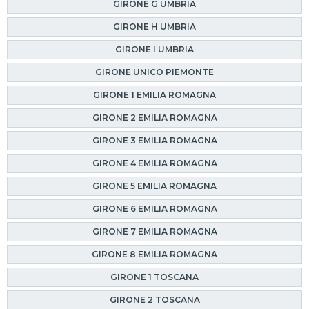
GIRONE G UMBRIA
GIRONE H UMBRIA
GIRONE I UMBRIA
GIRONE UNICO PIEMONTE
GIRONE 1 EMILIA ROMAGNA
GIRONE 2 EMILIA ROMAGNA
GIRONE 3 EMILIA ROMAGNA
GIRONE 4 EMILIA ROMAGNA
GIRONE 5 EMILIA ROMAGNA
GIRONE 6 EMILIA ROMAGNA
GIRONE 7 EMILIA ROMAGNA
GIRONE 8 EMILIA ROMAGNA
GIRONE 1 TOSCANA
GIRONE 2 TOSCANA