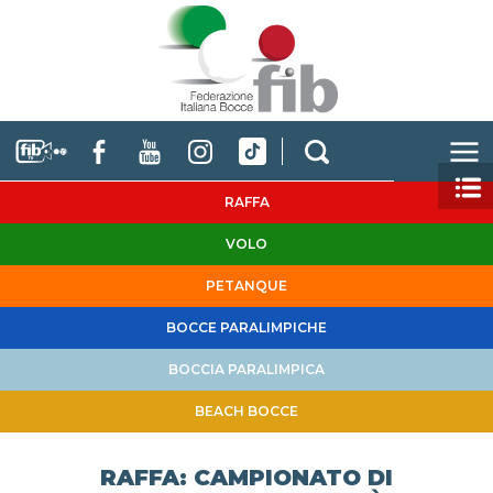
RAFFA
VOLO
PETANQUE
BOCCE PARALIMPICHE
BOCCIA PARALIMPICA
BEACH BOCCE
RAFFA: CAMPIONATO DI