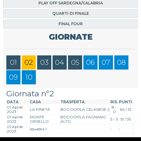
PLAY OFF SARDEGNA/CALABRIA
QUARTI DI FINALE
FINAL FOUR
GIORNATE
01
02
03
04
05
06
07
08
09
10
Giornata n°2
DATA
CASA
TRASFERTA
RIS.
PUNTI
01 Aprile
8 -
LA PINETA
BOCCIOFILA CELANESE 2
64 / 13
2023
0
01 Aprile
MONTE
BOCCIOFILA FAGNANO
5 - 3
51 / 35
2023
ORSELLO
ALTO
01 Aprile
squadra 1
-
-
2023