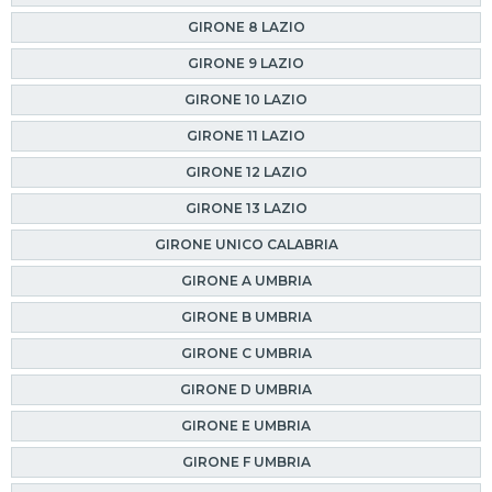
GIRONE 8 LAZIO
GIRONE 9 LAZIO
GIRONE 10 LAZIO
GIRONE 11 LAZIO
GIRONE 12 LAZIO
GIRONE 13 LAZIO
GIRONE UNICO CALABRIA
GIRONE A UMBRIA
GIRONE B UMBRIA
GIRONE C UMBRIA
GIRONE D UMBRIA
GIRONE E UMBRIA
GIRONE F UMBRIA