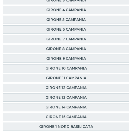
GIRONE 3 CAMPANIA
GIRONE 4 CAMPANIA
GIRONE 5 CAMPANIA
GIRONE 6 CAMPANIA
GIRONE 7 CAMPANIA
GIRONE 8 CAMPANIA
GIRONE 9 CAMPANIA
GIRONE 10 CAMPANIA
GIRONE 11 CAMPANIA
GIRONE 12 CAMPANIA
GIRONE 13 CAMPANIA
GIRONE 14 CAMPANIA
GIRONE 15 CAMPANIA
GIRONE 1 NORD BASILICATA