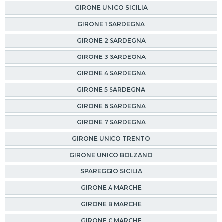
GIRONE UNICO SICILIA
GIRONE 1 SARDEGNA
GIRONE 2 SARDEGNA
GIRONE 3 SARDEGNA
GIRONE 4 SARDEGNA
GIRONE 5 SARDEGNA
GIRONE 6 SARDEGNA
GIRONE 7 SARDEGNA
GIRONE UNICO TRENTO
GIRONE UNICO BOLZANO
SPAREGGIO SICILIA
GIRONE A MARCHE
GIRONE B MARCHE
GIRONE C MARCHE