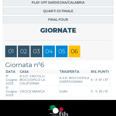
PLAY OFF SARDEGNA/CALABRIA
QUARTI DI FINALE
FINAL FOUR
GIORNATE
01
02
03
04
05
06
Giornata n°6
DATA
CASA
TRASFERTA
RIS.
PUNTI
17
A.S.D. CIRCOLO
A.S.D. BOCCIOFILA
Giugno
BOCCIOFILO LA
5 - 3
57 / 37
GARFAGNANA
2023
CALIFORNIA
17
Giugno
CROCE BIANCA
Golfo
3 - 5
39 / 51
2023