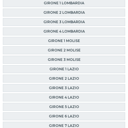
GIRONE 1 LOMBARDIA
GIRONE 2 LOMBARDIA
GIRONE 3 LOMBARDIA
GIRONE 4 LOMBARDIA
GIRONE 1 MOLISE
GIRONE 2 MOLISE
GIRONE 3 MOLISE
GIRONE 1 LAZIO
GIRONE 2 LAZIO
GIRONE 3 LAZIO
GIRONE 4 LAZIO
GIRONE 5 LAZIO
GIRONE 6 LAZIO
GIRONE 7 LAZIO