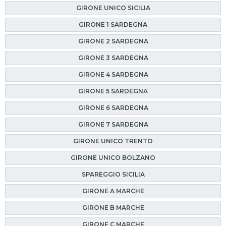
GIRONE UNICO SICILIA
GIRONE 1 SARDEGNA
GIRONE 2 SARDEGNA
GIRONE 3 SARDEGNA
GIRONE 4 SARDEGNA
GIRONE 5 SARDEGNA
GIRONE 6 SARDEGNA
GIRONE 7 SARDEGNA
GIRONE UNICO TRENTO
GIRONE UNICO BOLZANO
SPAREGGIO SICILIA
GIRONE A MARCHE
GIRONE B MARCHE
GIRONE C MARCHE