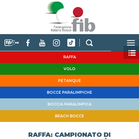
RAFFA
VOLO
PETANQUE
BOCCE PARALIMPICHE
BOCCIA PARALIMPICA
BEACH BOCCE
RAFFA: CAMPIONATO DI