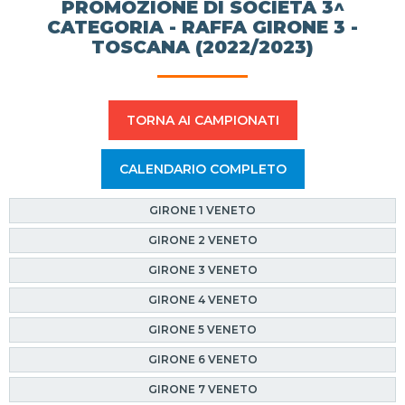
PROMOZIONE DI SOCIETÀ 3^
CATEGORIA - RAFFA GIRONE 3 -
TOSCANA (2022/2023)
TORNA AI CAMPIONATI
CALENDARIO COMPLETO
GIRONE 1 VENETO
GIRONE 2 VENETO
GIRONE 3 VENETO
GIRONE 4 VENETO
GIRONE 5 VENETO
GIRONE 6 VENETO
GIRONE 7 VENETO