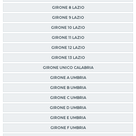
GIRONE 8 LAZIO
GIRONE 9 LAZIO
GIRONE 10 LAZIO
GIRONE 11 LAZIO
GIRONE 12 LAZIO
GIRONE 13 LAZIO
GIRONE UNICO CALABRIA
GIRONE A UMBRIA
GIRONE B UMBRIA
GIRONE C UMBRIA
GIRONE D UMBRIA
GIRONE E UMBRIA
GIRONE F UMBRIA