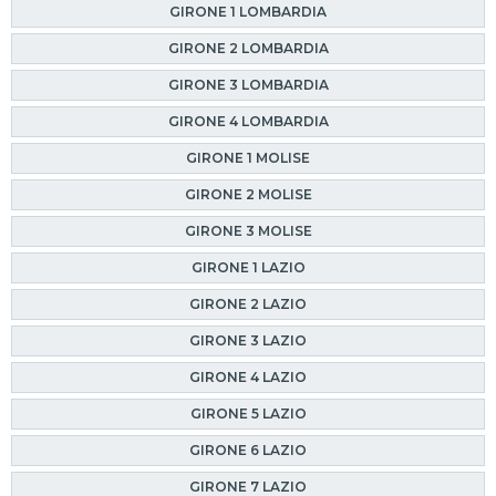
GIRONE 1 LOMBARDIA
GIRONE 2 LOMBARDIA
GIRONE 3 LOMBARDIA
GIRONE 4 LOMBARDIA
GIRONE 1 MOLISE
GIRONE 2 MOLISE
GIRONE 3 MOLISE
GIRONE 1 LAZIO
GIRONE 2 LAZIO
GIRONE 3 LAZIO
GIRONE 4 LAZIO
GIRONE 5 LAZIO
GIRONE 6 LAZIO
GIRONE 7 LAZIO