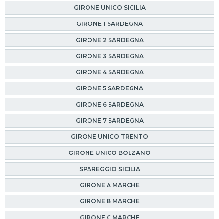
GIRONE UNICO SICILIA
GIRONE 1 SARDEGNA
GIRONE 2 SARDEGNA
GIRONE 3 SARDEGNA
GIRONE 4 SARDEGNA
GIRONE 5 SARDEGNA
GIRONE 6 SARDEGNA
GIRONE 7 SARDEGNA
GIRONE UNICO TRENTO
GIRONE UNICO BOLZANO
SPAREGGIO SICILIA
GIRONE A MARCHE
GIRONE B MARCHE
GIRONE C MARCHE