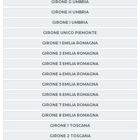
GIRONE G UMBRIA
GIRONE H UMBRIA
GIRONE I UMBRIA
GIRONE UNICO PIEMONTE
GIRONE 1 EMILIA ROMAGNA
GIRONE 2 EMILIA ROMAGNA
GIRONE 3 EMILIA ROMAGNA
GIRONE 4 EMILIA ROMAGNA
GIRONE 5 EMILIA ROMAGNA
GIRONE 6 EMILIA ROMAGNA
GIRONE 7 EMILIA ROMAGNA
GIRONE 8 EMILIA ROMAGNA
GIRONE 1 TOSCANA
GIRONE 2 TOSCANA