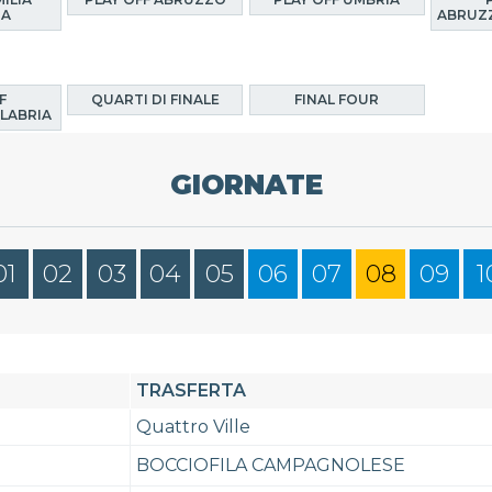
NA
ABRUZZ
F
QUARTI DI FINALE
FINAL FOUR
LABRIA
GIORNATE
01
02
03
04
05
06
07
08
09
1
TRASFERTA
Quattro Ville
BOCCIOFILA CAMPAGNOLESE