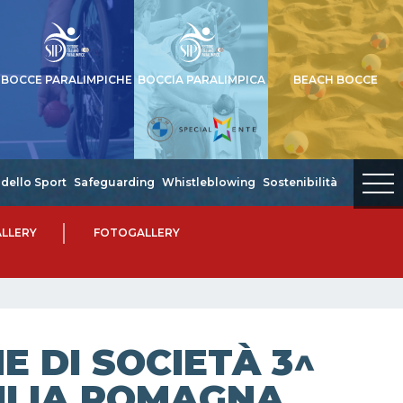
BOCCE PARALIMPICHE
BOCCIA PARALIMPICA
BEACH BOCCE
dello Sport
Safeguarding
Whistleblowing
Sostenibilità
LLERY
FOTOGALLERY
 DI SOCIETÀ 3^
MILIA ROMAGNA