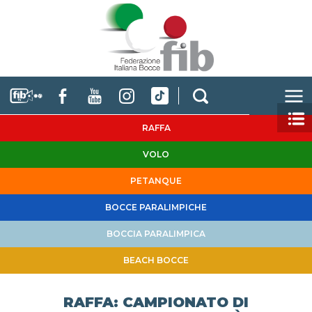
RAFFA
VOLO
PETANQUE
BOCCE PARALIMPICHE
BOCCIA PARALIMPICA
BEACH BOCCE
RAFFA: CAMPIONATO DI