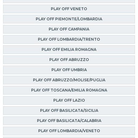
PLAY OFF VENETO
PLAY OFF PIEMONTE/LOMBARDIA
PLAY OFF CAMPANIA
PLAY OFF LOMBARDIA/TRENTO
PLAY OFF EMILIA ROMAGNA
PLAY OFF ABRUZZO
PLAY OFF UMBRIA
PLAY OFF ABRUZZO/MOLISE/PUGLIA
PLAY OFF TOSCANA/EMILIA ROMAGNA
PLAY OFF LAZIO
PLAY OFF BASILICATA/SICILIA
PLAY OFF BASILICATA/CALABRIA
PLAY OFF LOMBARDIA/VENETO