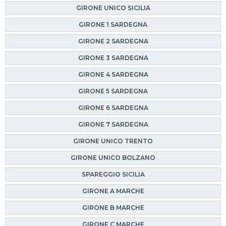
GIRONE UNICO SICILIA
GIRONE 1 SARDEGNA
GIRONE 2 SARDEGNA
GIRONE 3 SARDEGNA
GIRONE 4 SARDEGNA
GIRONE 5 SARDEGNA
GIRONE 6 SARDEGNA
GIRONE 7 SARDEGNA
GIRONE UNICO TRENTO
GIRONE UNICO BOLZANO
SPAREGGIO SICILIA
GIRONE A MARCHE
GIRONE B MARCHE
GIRONE C MARCHE