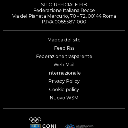
SITO UFFICIALE FIB
Federazione Italiana Bocce
Via del Pianeta Mercurio, 70 - 72, 00144 Roma
P.IVA 00855871000
Mappa del sito
Feed Rss
Federazione trasparente
Web Mail
Internazionale
Privacy Policy
Cookie policy
Nuovo WSM