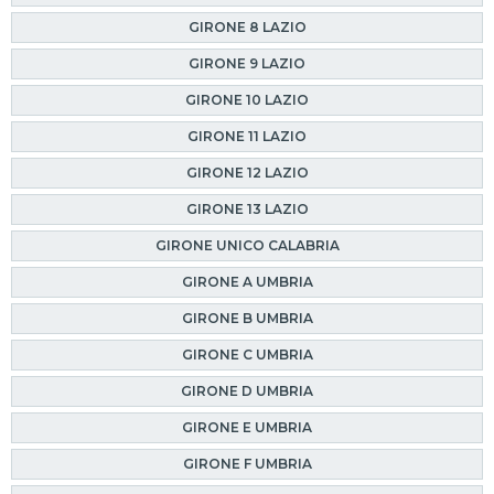
GIRONE 8 LAZIO
GIRONE 9 LAZIO
GIRONE 10 LAZIO
GIRONE 11 LAZIO
GIRONE 12 LAZIO
GIRONE 13 LAZIO
GIRONE UNICO CALABRIA
GIRONE A UMBRIA
GIRONE B UMBRIA
GIRONE C UMBRIA
GIRONE D UMBRIA
GIRONE E UMBRIA
GIRONE F UMBRIA