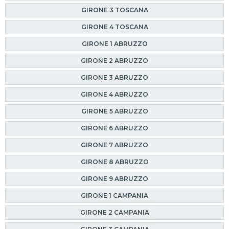
GIRONE 3 TOSCANA
GIRONE 4 TOSCANA
GIRONE 1 ABRUZZO
GIRONE 2 ABRUZZO
GIRONE 3 ABRUZZO
GIRONE 4 ABRUZZO
GIRONE 5 ABRUZZO
GIRONE 6 ABRUZZO
GIRONE 7 ABRUZZO
GIRONE 8 ABRUZZO
GIRONE 9 ABRUZZO
GIRONE 1 CAMPANIA
GIRONE 2 CAMPANIA