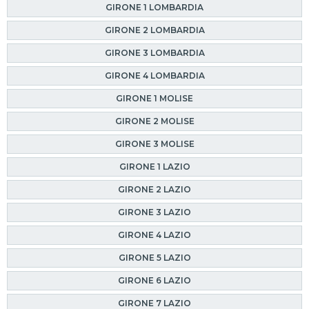
GIRONE 1 LOMBARDIA
GIRONE 2 LOMBARDIA
GIRONE 3 LOMBARDIA
GIRONE 4 LOMBARDIA
GIRONE 1 MOLISE
GIRONE 2 MOLISE
GIRONE 3 MOLISE
GIRONE 1 LAZIO
GIRONE 2 LAZIO
GIRONE 3 LAZIO
GIRONE 4 LAZIO
GIRONE 5 LAZIO
GIRONE 6 LAZIO
GIRONE 7 LAZIO