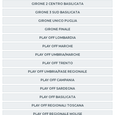
GIRONE 2 CENTRO BASILICATA
GIRONE 3 SUD BASILICATA
GIRONE UNICO PUGLIA
GIRONE FINALE
PLAY OFF LOMBARDIA
PLAY OFF MARCHE
PLAY OFF UMBRIA/MARCHE
PLAY OFF TRENTO
PLAY OFF UMBRIA/FASE REGIONALE
PLAY OFF CAMPANIA
PLAY OFF SARDEGNA
PLAY OFF BASILICATA
PLAY OFF REGIONALI TOSCANA
PLAY OFF REGIONALE MOLISE