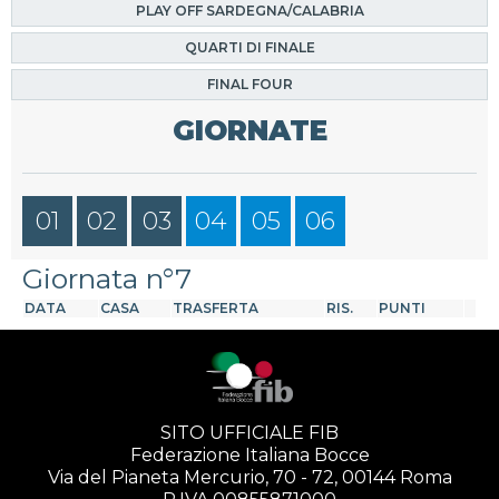
PLAY OFF SARDEGNA/CALABRIA
QUARTI DI FINALE
FINAL FOUR
GIORNATE
01
02
03
04
05
06
Giornata n°7
DATA
CASA
TRASFERTA
RIS.
PUNTI
SITO UFFICIALE FIB
Federazione Italiana Bocce
Via del Pianeta Mercurio, 70 - 72, 00144 Roma