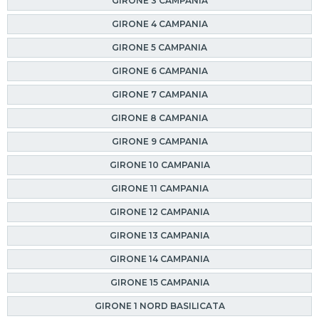
GIRONE 3 CAMPANIA
GIRONE 4 CAMPANIA
GIRONE 5 CAMPANIA
GIRONE 6 CAMPANIA
GIRONE 7 CAMPANIA
GIRONE 8 CAMPANIA
GIRONE 9 CAMPANIA
GIRONE 10 CAMPANIA
GIRONE 11 CAMPANIA
GIRONE 12 CAMPANIA
GIRONE 13 CAMPANIA
GIRONE 14 CAMPANIA
GIRONE 15 CAMPANIA
GIRONE 1 NORD BASILICATA