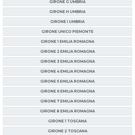
GIRONE G UMBRIA
GIRONE H UMBRIA
GIRONE I UMBRIA
GIRONE UNICO PIEMONTE
GIRONE 1 EMILIA ROMAGNA
GIRONE 2 EMILIA ROMAGNA
GIRONE 3 EMILIA ROMAGNA
GIRONE 4 EMILIA ROMAGNA
GIRONE 5 EMILIA ROMAGNA
GIRONE 6 EMILIA ROMAGNA
GIRONE 7 EMILIA ROMAGNA
GIRONE 8 EMILIA ROMAGNA
GIRONE 1 TOSCANA
GIRONE 2 TOSCANA