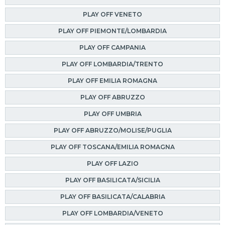
PLAY OFF VENETO
PLAY OFF PIEMONTE/LOMBARDIA
PLAY OFF CAMPANIA
PLAY OFF LOMBARDIA/TRENTO
PLAY OFF EMILIA ROMAGNA
PLAY OFF ABRUZZO
PLAY OFF UMBRIA
PLAY OFF ABRUZZO/MOLISE/PUGLIA
PLAY OFF TOSCANA/EMILIA ROMAGNA
PLAY OFF LAZIO
PLAY OFF BASILICATA/SICILIA
PLAY OFF BASILICATA/CALABRIA
PLAY OFF LOMBARDIA/VENETO