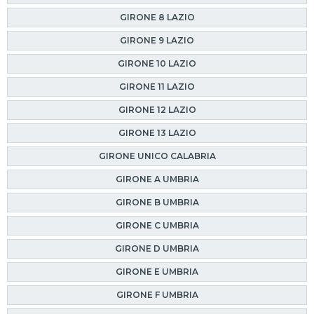
GIRONE 8 LAZIO
GIRONE 9 LAZIO
GIRONE 10 LAZIO
GIRONE 11 LAZIO
GIRONE 12 LAZIO
GIRONE 13 LAZIO
GIRONE UNICO CALABRIA
GIRONE A UMBRIA
GIRONE B UMBRIA
GIRONE C UMBRIA
GIRONE D UMBRIA
GIRONE E UMBRIA
GIRONE F UMBRIA