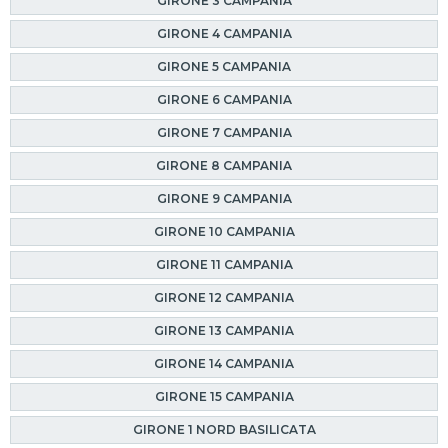
GIRONE 3 CAMPANIA
GIRONE 4 CAMPANIA
GIRONE 5 CAMPANIA
GIRONE 6 CAMPANIA
GIRONE 7 CAMPANIA
GIRONE 8 CAMPANIA
GIRONE 9 CAMPANIA
GIRONE 10 CAMPANIA
GIRONE 11 CAMPANIA
GIRONE 12 CAMPANIA
GIRONE 13 CAMPANIA
GIRONE 14 CAMPANIA
GIRONE 15 CAMPANIA
GIRONE 1 NORD BASILICATA