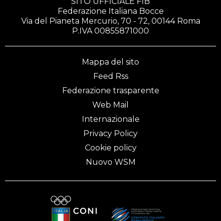
SITO UFFICIALE FIB
Federazione Italiana Bocce
Via del Pianeta Mercurio, 70 - 72, 00144 Roma
P.IVA 00855871000
Mappa del sito
Feed Rss
Federazione trasparente
Web Mail
Internazionale
Privacy Policy
Cookie policy
Nuovo WSM