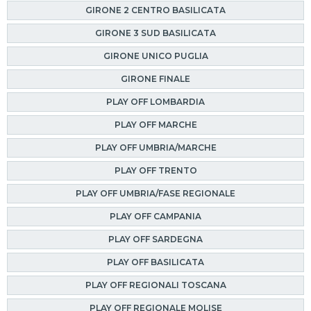
GIRONE 2 CENTRO BASILICATA
GIRONE 3 SUD BASILICATA
GIRONE UNICO PUGLIA
GIRONE FINALE
PLAY OFF LOMBARDIA
PLAY OFF MARCHE
PLAY OFF UMBRIA/MARCHE
PLAY OFF TRENTO
PLAY OFF UMBRIA/FASE REGIONALE
PLAY OFF CAMPANIA
PLAY OFF SARDEGNA
PLAY OFF BASILICATA
PLAY OFF REGIONALI TOSCANA
PLAY OFF REGIONALE MOLISE