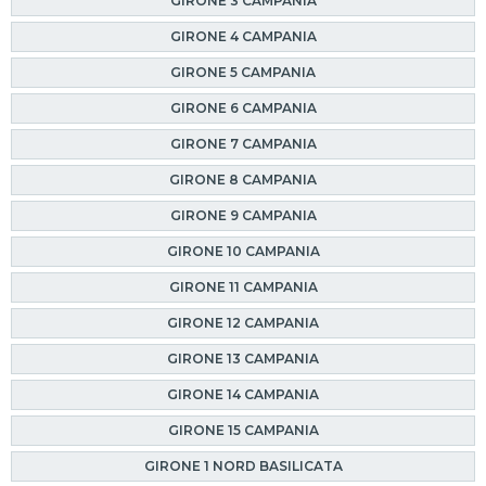
GIRONE 3 CAMPANIA
GIRONE 4 CAMPANIA
GIRONE 5 CAMPANIA
GIRONE 6 CAMPANIA
GIRONE 7 CAMPANIA
GIRONE 8 CAMPANIA
GIRONE 9 CAMPANIA
GIRONE 10 CAMPANIA
GIRONE 11 CAMPANIA
GIRONE 12 CAMPANIA
GIRONE 13 CAMPANIA
GIRONE 14 CAMPANIA
GIRONE 15 CAMPANIA
GIRONE 1 NORD BASILICATA