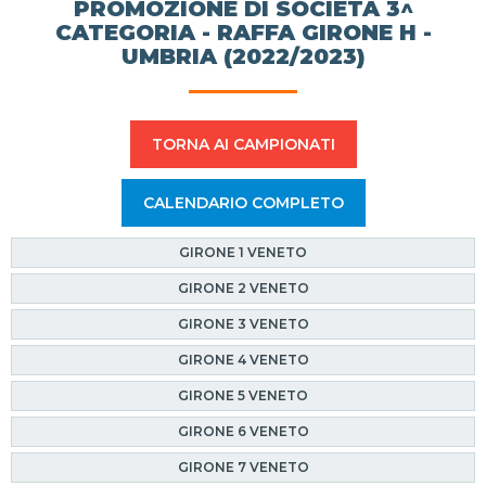
PROMOZIONE DI SOCIETÀ 3^
CATEGORIA - RAFFA GIRONE H -
UMBRIA (2022/2023)
TORNA AI CAMPIONATI
CALENDARIO COMPLETO
GIRONE 1 VENETO
GIRONE 2 VENETO
GIRONE 3 VENETO
GIRONE 4 VENETO
GIRONE 5 VENETO
GIRONE 6 VENETO
GIRONE 7 VENETO