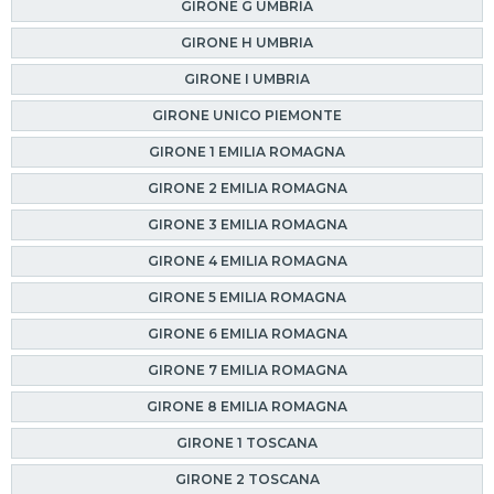
GIRONE G UMBRIA
GIRONE H UMBRIA
GIRONE I UMBRIA
GIRONE UNICO PIEMONTE
GIRONE 1 EMILIA ROMAGNA
GIRONE 2 EMILIA ROMAGNA
GIRONE 3 EMILIA ROMAGNA
GIRONE 4 EMILIA ROMAGNA
GIRONE 5 EMILIA ROMAGNA
GIRONE 6 EMILIA ROMAGNA
GIRONE 7 EMILIA ROMAGNA
GIRONE 8 EMILIA ROMAGNA
GIRONE 1 TOSCANA
GIRONE 2 TOSCANA