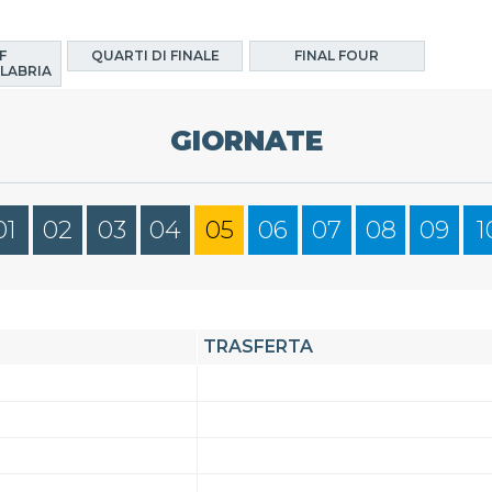
F
QUARTI DI FINALE
FINAL FOUR
LABRIA
GIORNATE
01
02
03
04
05
06
07
08
09
1
TRASFERTA