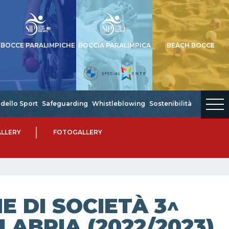
BOCCE PARALIMPICHE
BOCCIA PARALIMPICA
BEACH BOCCE
dello Sport
Safeguarding
Whistleblowing
Sostenibilità
LLERY
FOTOGALLERY
 DI SOCIETÀ 3^
LABRIA (2022/2023)