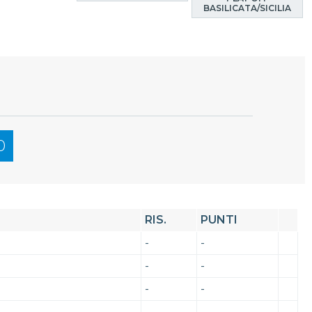
BASILICATA/SICILIA
0
RIS.
PUNTI
-
-
-
-
-
-
-
-