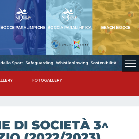
BOCCE PARALIMPICHE
BOCCIA PARALIMPICA
BEACH BOCCE
dello Sport
Safeguarding
Whistleblowing
Sostenibilità
LLERY
FOTOGALLERY
 DI SOCIETÀ 3^
IO (2022/2023)