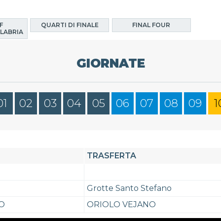
F
QUARTI DI FINALE
FINAL FOUR
LABRIA
GIORNATE
01
02
03
04
05
06
07
08
09
1
TRASFERTA
Grotte Santo Stefano
O
ORIOLO VEJANO