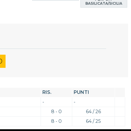
BASILICATA/SICILIA
0
RIS.
PUNTI
-
-
8 - 0
64 / 26
8 - 0
64 / 25