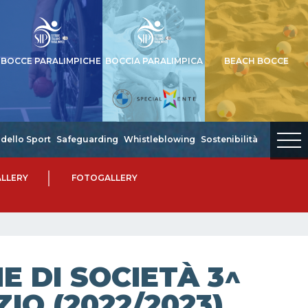
BOCCE PARALIMPICHE
BOCCIA PARALIMPICA
BEACH BOCCE
dello Sport
Safeguarding
Whistleblowing
Sostenibilità
LLERY
FOTOGALLERY
 DI SOCIETÀ 3^
IO (2022/2023)