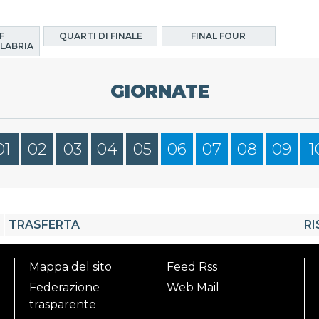
F
QUARTI DI FINALE
FINAL FOUR
LABRIA
GIORNATE
01
02
03
04
05
06
07
08
09
1
TRASFERTA
RI
Mappa del sito
Feed Rss
Federazione
Web Mail
trasparente