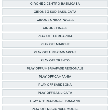
GIRONE 2 CENTRO BASILICATA
GIRONE 3 SUD BASILICATA
GIRONE UNICO PUGLIA
GIRONE FINALE
PLAY OFF LOMBARDIA
PLAY OFF MARCHE
PLAY OFF UMBRIA/MARCHE
PLAY OFF TRENTO
PLAY OFF UMBRIA/FASE REGIONALE
PLAY OFF CAMPANIA
PLAY OFF SARDEGNA
PLAY OFF BASILICATA
PLAY OFF REGIONALI TOSCANA
PLAY OFF REGIONALE MOLISE