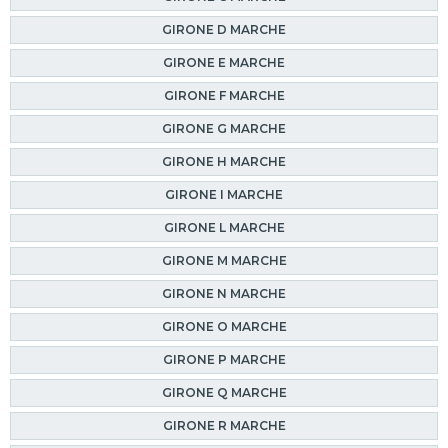
GIRONE D MARCHE
GIRONE E MARCHE
GIRONE F MARCHE
GIRONE G MARCHE
GIRONE H MARCHE
GIRONE I MARCHE
GIRONE L MARCHE
GIRONE M MARCHE
GIRONE N MARCHE
GIRONE O MARCHE
GIRONE P MARCHE
GIRONE Q MARCHE
GIRONE R MARCHE