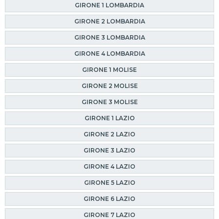
GIRONE 1 LOMBARDIA
GIRONE 2 LOMBARDIA
GIRONE 3 LOMBARDIA
GIRONE 4 LOMBARDIA
GIRONE 1 MOLISE
GIRONE 2 MOLISE
GIRONE 3 MOLISE
GIRONE 1 LAZIO
GIRONE 2 LAZIO
GIRONE 3 LAZIO
GIRONE 4 LAZIO
GIRONE 5 LAZIO
GIRONE 6 LAZIO
GIRONE 7 LAZIO