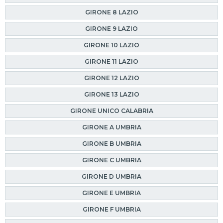
GIRONE 8 LAZIO
GIRONE 9 LAZIO
GIRONE 10 LAZIO
GIRONE 11 LAZIO
GIRONE 12 LAZIO
GIRONE 13 LAZIO
GIRONE UNICO CALABRIA
GIRONE A UMBRIA
GIRONE B UMBRIA
GIRONE C UMBRIA
GIRONE D UMBRIA
GIRONE E UMBRIA
GIRONE F UMBRIA