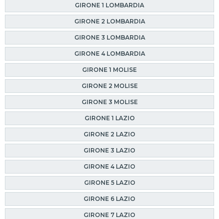
GIRONE 1 LOMBARDIA
GIRONE 2 LOMBARDIA
GIRONE 3 LOMBARDIA
GIRONE 4 LOMBARDIA
GIRONE 1 MOLISE
GIRONE 2 MOLISE
GIRONE 3 MOLISE
GIRONE 1 LAZIO
GIRONE 2 LAZIO
GIRONE 3 LAZIO
GIRONE 4 LAZIO
GIRONE 5 LAZIO
GIRONE 6 LAZIO
GIRONE 7 LAZIO