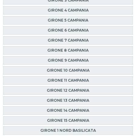
GIRONE 3 CAMPANIA
GIRONE 4 CAMPANIA
GIRONE 5 CAMPANIA
GIRONE 6 CAMPANIA
GIRONE 7 CAMPANIA
GIRONE 8 CAMPANIA
GIRONE 9 CAMPANIA
GIRONE 10 CAMPANIA
GIRONE 11 CAMPANIA
GIRONE 12 CAMPANIA
GIRONE 13 CAMPANIA
GIRONE 14 CAMPANIA
GIRONE 15 CAMPANIA
GIRONE 1 NORD BASILICATA