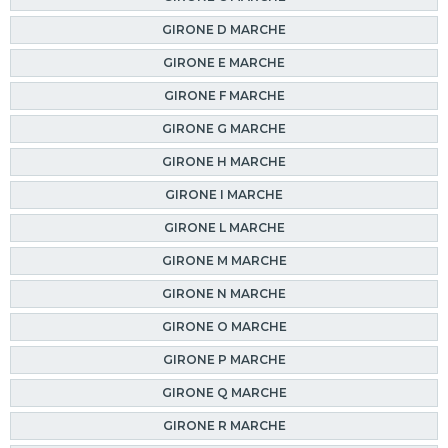
GIRONE D MARCHE
GIRONE E MARCHE
GIRONE F MARCHE
GIRONE G MARCHE
GIRONE H MARCHE
GIRONE I MARCHE
GIRONE L MARCHE
GIRONE M MARCHE
GIRONE N MARCHE
GIRONE O MARCHE
GIRONE P MARCHE
GIRONE Q MARCHE
GIRONE R MARCHE