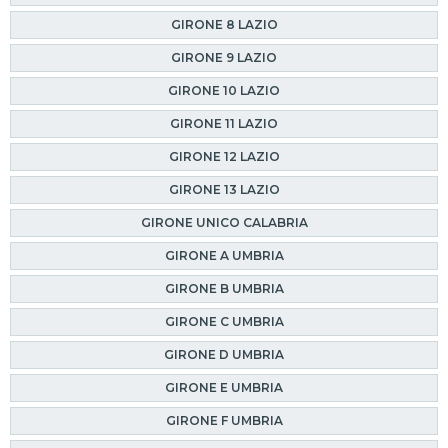
GIRONE 8 LAZIO
GIRONE 9 LAZIO
GIRONE 10 LAZIO
GIRONE 11 LAZIO
GIRONE 12 LAZIO
GIRONE 13 LAZIO
GIRONE UNICO CALABRIA
GIRONE A UMBRIA
GIRONE B UMBRIA
GIRONE C UMBRIA
GIRONE D UMBRIA
GIRONE E UMBRIA
GIRONE F UMBRIA