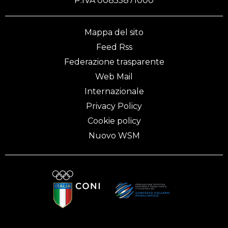
P.IVA 00855871000
Mappa del sito
Feed Rss
Federazione trasparente
Web Mail
Internazionale
Privacy Policy
Cookie policy
Nuovo WSM