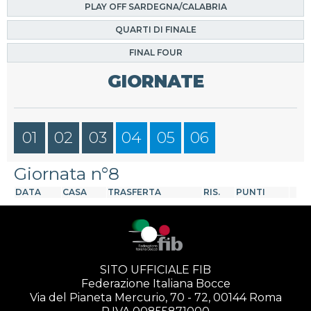
PLAY OFF SARDEGNA/CALABRIA
QUARTI DI FINALE
FINAL FOUR
GIORNATE
01
02
03
04
05
06
Giornata n°8
DATA
CASA
TRASFERTA
RIS.
PUNTI
SITO UFFICIALE FIB
Federazione Italiana Bocce
Via del Pianeta Mercurio, 70 - 72, 00144 Roma