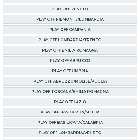
PLAY OFF VENETO
PLAY OFF PIEMONTE/LOMBARDIA
PLAY OFF CAMPANIA
PLAY OFF LOMBARDIA/TRENTO
PLAY OFF EMILIA ROMAGNA
PLAY OFF ABRUZZO
PLAY OFF UMBRIA
PLAY OFF ABRUZZO/MOLISE/PUGLIA
PLAY OFF TOSCANA/EMILIA ROMAGNA
PLAY OFF LAZIO
PLAY OFF BASILICATA/SICILIA
PLAY OFF BASILICATA/CALABRIA
PLAY OFF LOMBARDIA/VENETO