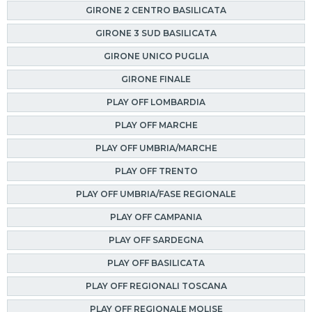
GIRONE 2 CENTRO BASILICATA
GIRONE 3 SUD BASILICATA
GIRONE UNICO PUGLIA
GIRONE FINALE
PLAY OFF LOMBARDIA
PLAY OFF MARCHE
PLAY OFF UMBRIA/MARCHE
PLAY OFF TRENTO
PLAY OFF UMBRIA/FASE REGIONALE
PLAY OFF CAMPANIA
PLAY OFF SARDEGNA
PLAY OFF BASILICATA
PLAY OFF REGIONALI TOSCANA
PLAY OFF REGIONALE MOLISE