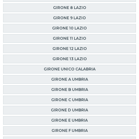
GIRONE 8 LAZIO
GIRONE 9 LAZIO
GIRONE 10 LAZIO
GIRONE 11 LAZIO
GIRONE 12 LAZIO
GIRONE 13 LAZIO
GIRONE UNICO CALABRIA
GIRONE A UMBRIA
GIRONE B UMBRIA
GIRONE C UMBRIA
GIRONE D UMBRIA
GIRONE E UMBRIA
GIRONE F UMBRIA