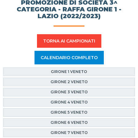
PROMOZIONE DI SOCIETÀ 3^
CATEGORIA - RAFFA GIRONE 1 -
LAZIO (2022/2023)
TORNA AI CAMPIONATI
CALENDARIO COMPLETO
GIRONE 1 VENETO
GIRONE 2 VENETO
GIRONE 3 VENETO
GIRONE 4 VENETO
GIRONE 5 VENETO
GIRONE 6 VENETO
GIRONE 7 VENETO