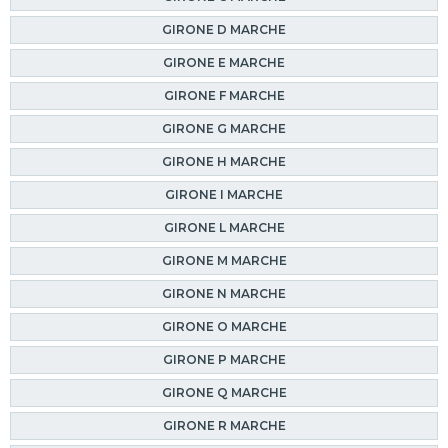
GIRONE D MARCHE
GIRONE E MARCHE
GIRONE F MARCHE
GIRONE G MARCHE
GIRONE H MARCHE
GIRONE I MARCHE
GIRONE L MARCHE
GIRONE M MARCHE
GIRONE N MARCHE
GIRONE O MARCHE
GIRONE P MARCHE
GIRONE Q MARCHE
GIRONE R MARCHE