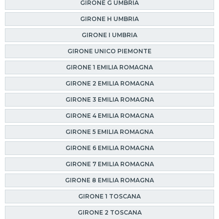
GIRONE G UMBRIA
GIRONE H UMBRIA
GIRONE I UMBRIA
GIRONE UNICO PIEMONTE
GIRONE 1 EMILIA ROMAGNA
GIRONE 2 EMILIA ROMAGNA
GIRONE 3 EMILIA ROMAGNA
GIRONE 4 EMILIA ROMAGNA
GIRONE 5 EMILIA ROMAGNA
GIRONE 6 EMILIA ROMAGNA
GIRONE 7 EMILIA ROMAGNA
GIRONE 8 EMILIA ROMAGNA
GIRONE 1 TOSCANA
GIRONE 2 TOSCANA