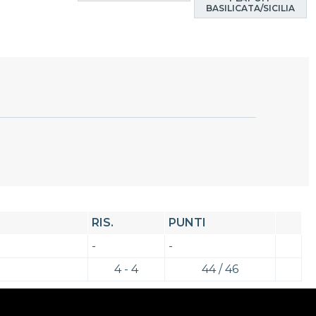
BASILICATA/SICILIA
RIS.
PUNTI
-
-
4 - 4
44 / 46