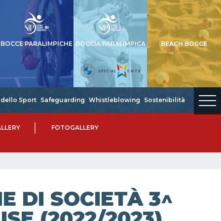
BOCCE PARALIMPICHE
BOCCIA PARALIMPICA
BEACH BOCCE
dello Sport
Safeguarding
Whistleblowing
Sostenibilità
LLERY
FOTOGALLERY
 DI SOCIETÀ 3^
SE (2022/2023)