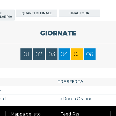
F
QUARTI DI FINALE
FINAL FOUR
LABRIA
GIORNATE
01
02
03
04
05
06
TRASFERTA
e
ia 1
La Rocca Oratino
Mappa del sito
Feed Rss