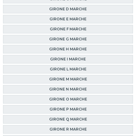
GIRONE D MARCHE
GIRONE E MARCHE
GIRONE F MARCHE
GIRONE G MARCHE
GIRONE H MARCHE
GIRONE I MARCHE
GIRONE L MARCHE
GIRONE M MARCHE
GIRONE N MARCHE
GIRONE O MARCHE
GIRONE P MARCHE
GIRONE Q MARCHE
GIRONE R MARCHE