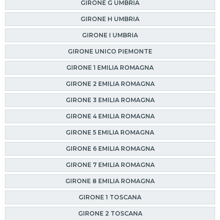
GIRONE G UMBRIA
GIRONE H UMBRIA
GIRONE I UMBRIA
GIRONE UNICO PIEMONTE
GIRONE 1 EMILIA ROMAGNA
GIRONE 2 EMILIA ROMAGNA
GIRONE 3 EMILIA ROMAGNA
GIRONE 4 EMILIA ROMAGNA
GIRONE 5 EMILIA ROMAGNA
GIRONE 6 EMILIA ROMAGNA
GIRONE 7 EMILIA ROMAGNA
GIRONE 8 EMILIA ROMAGNA
GIRONE 1 TOSCANA
GIRONE 2 TOSCANA