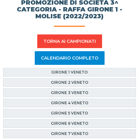
PROMOZIONE DI SOCIETÀ 3^
CATEGORIA - RAFFA GIRONE 1 -
MOLISE (2022/2023)
TORNA AI CAMPIONATI
CALENDARIO COMPLETO
GIRONE 1 VENETO
GIRONE 2 VENETO
GIRONE 3 VENETO
GIRONE 4 VENETO
GIRONE 5 VENETO
GIRONE 6 VENETO
GIRONE 7 VENETO