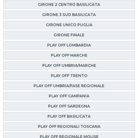
GIRONE 2 CENTRO BASILICATA
GIRONE 3 SUD BASILICATA
GIRONE UNICO PUGLIA
GIRONE FINALE
PLAY OFF LOMBARDIA
PLAY OFF MARCHE
PLAY OFF UMBRIA/MARCHE
PLAY OFF TRENTO
PLAY OFF UMBRIA/FASE REGIONALE
PLAY OFF CAMPANIA
PLAY OFF SARDEGNA
PLAY OFF BASILICATA
PLAY OFF REGIONALI TOSCANA
PLAY OFF REGIONALE MOLISE