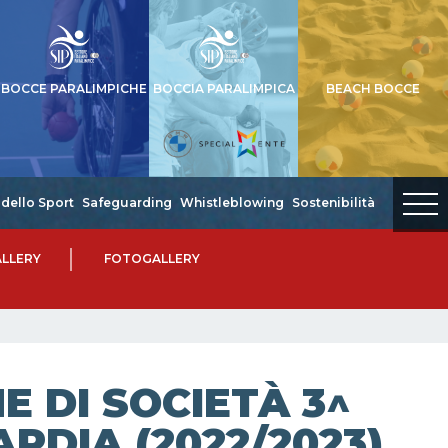
BOCCE PARALIMPICHE
BOCCIA PARALIMPICA
BEACH BOCCE
dello Sport
Safeguarding
Whistleblowing
Sostenibilità
LLERY
FOTOGALLERY
 DI SOCIETÀ 3^
RDIA (2022/2023)