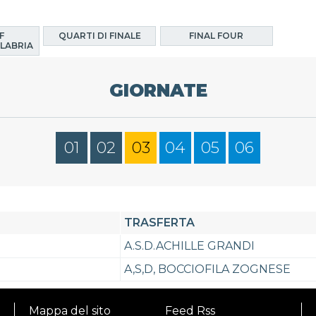
F
QUARTI DI FINALE
FINAL FOUR
LABRIA
GIORNATE
01
02
03
04
05
06
TRASFERTA
A.S.D.ACHILLE GRANDI
A,S,D, BOCCIOFILA ZOGNESE
Mappa del sito
Feed Rss