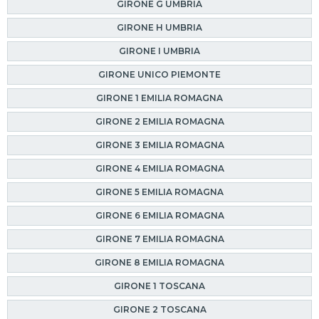
GIRONE G UMBRIA
GIRONE H UMBRIA
GIRONE I UMBRIA
GIRONE UNICO PIEMONTE
GIRONE 1 EMILIA ROMAGNA
GIRONE 2 EMILIA ROMAGNA
GIRONE 3 EMILIA ROMAGNA
GIRONE 4 EMILIA ROMAGNA
GIRONE 5 EMILIA ROMAGNA
GIRONE 6 EMILIA ROMAGNA
GIRONE 7 EMILIA ROMAGNA
GIRONE 8 EMILIA ROMAGNA
GIRONE 1 TOSCANA
GIRONE 2 TOSCANA