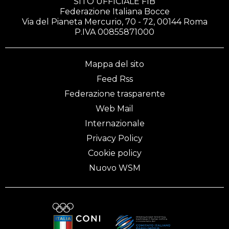
SITO UFFICIALE FIB
Federazione Italiana Bocce
Via del Pianeta Mercurio, 70 - 72, 00144 Roma
P.IVA 00855871000
Mappa del sito
Feed Rss
Federazione trasparente
Web Mail
Internazionale
Privacy Policy
Cookie policy
Nuovo WSM