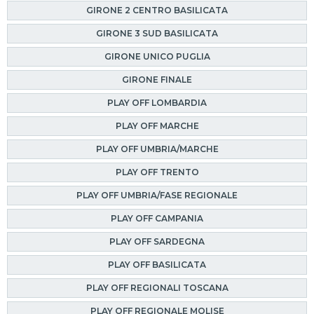
GIRONE 2 CENTRO BASILICATA
GIRONE 3 SUD BASILICATA
GIRONE UNICO PUGLIA
GIRONE FINALE
PLAY OFF LOMBARDIA
PLAY OFF MARCHE
PLAY OFF UMBRIA/MARCHE
PLAY OFF TRENTO
PLAY OFF UMBRIA/FASE REGIONALE
PLAY OFF CAMPANIA
PLAY OFF SARDEGNA
PLAY OFF BASILICATA
PLAY OFF REGIONALI TOSCANA
PLAY OFF REGIONALE MOLISE