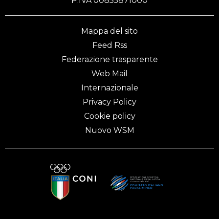
P.IVA 00855871000
Mappa del sito
Feed Rss
Federazione trasparente
Web Mail
Internazionale
Privacy Policy
Cookie policy
Nuovo WSM