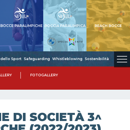
BOCCE PARALIMPICHE
BOCCIA PARALIMPICA
BEACH BOCCE
dello Sport
Safeguarding
Whistleblowing
Sostenibilità
LLERY
FOTOGALLERY
 DI SOCIETÀ 3^
CHE (2022/2023)