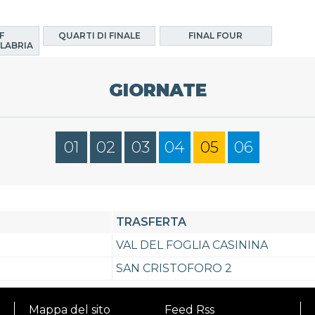
F
QUARTI DI FINALE
FINAL FOUR
LABRIA
GIORNATE
01
02
03
04
05
06
TRASFERTA
VAL DEL FOGLIA CASININA
SAN CRISTOFORO 2
Mappa del sito
Feed Rss