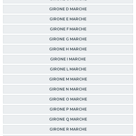
GIRONE D MARCHE
GIRONE E MARCHE
GIRONE F MARCHE
GIRONE G MARCHE
GIRONE H MARCHE
GIRONE I MARCHE
GIRONE L MARCHE
GIRONE M MARCHE
GIRONE N MARCHE
GIRONE O MARCHE
GIRONE P MARCHE
GIRONE Q MARCHE
GIRONE R MARCHE