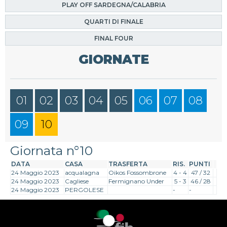
PLAY OFF SARDEGNA/CALABRIA
QUARTI DI FINALE
FINAL FOUR
GIORNATE
01
02
03
04
05
06
07
08
09
10
Giornata n°10
DATA
CASA
TRASFERTA
RIS.
PUNTI
24 Maggio 2023
acqualagna
Oikos Fossombrone
4 - 4
47 / 32
24 Maggio 2023
Cagliese
Fermignano Under
5 - 3
46 / 28
24 Maggio 2023
PERGOLESE
-
-