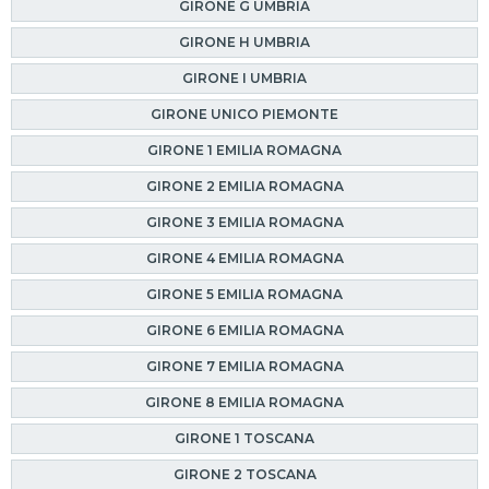
GIRONE G UMBRIA
GIRONE H UMBRIA
GIRONE I UMBRIA
GIRONE UNICO PIEMONTE
GIRONE 1 EMILIA ROMAGNA
GIRONE 2 EMILIA ROMAGNA
GIRONE 3 EMILIA ROMAGNA
GIRONE 4 EMILIA ROMAGNA
GIRONE 5 EMILIA ROMAGNA
GIRONE 6 EMILIA ROMAGNA
GIRONE 7 EMILIA ROMAGNA
GIRONE 8 EMILIA ROMAGNA
GIRONE 1 TOSCANA
GIRONE 2 TOSCANA