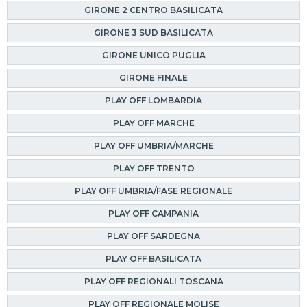
GIRONE 2 CENTRO BASILICATA
GIRONE 3 SUD BASILICATA
GIRONE UNICO PUGLIA
GIRONE FINALE
PLAY OFF LOMBARDIA
PLAY OFF MARCHE
PLAY OFF UMBRIA/MARCHE
PLAY OFF TRENTO
PLAY OFF UMBRIA/FASE REGIONALE
PLAY OFF CAMPANIA
PLAY OFF SARDEGNA
PLAY OFF BASILICATA
PLAY OFF REGIONALI TOSCANA
PLAY OFF REGIONALE MOLISE