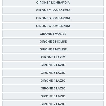
GIRONE 1 LOMBARDIA
GIRONE 2 LOMBARDIA
GIRONE 3 LOMBARDIA
GIRONE 4 LOMBARDIA
GIRONE 1 MOLISE
GIRONE 2 MOLISE
GIRONE 3 MOLISE
GIRONE 1 LAZIO
GIRONE 2 LAZIO
GIRONE 3 LAZIO
GIRONE 4 LAZIO
GIRONE 5 LAZIO
GIRONE 6 LAZIO
GIRONE 7 LAZIO