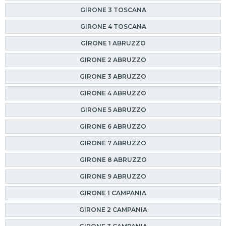
GIRONE 3 TOSCANA
GIRONE 4 TOSCANA
GIRONE 1 ABRUZZO
GIRONE 2 ABRUZZO
GIRONE 3 ABRUZZO
GIRONE 4 ABRUZZO
GIRONE 5 ABRUZZO
GIRONE 6 ABRUZZO
GIRONE 7 ABRUZZO
GIRONE 8 ABRUZZO
GIRONE 9 ABRUZZO
GIRONE 1 CAMPANIA
GIRONE 2 CAMPANIA