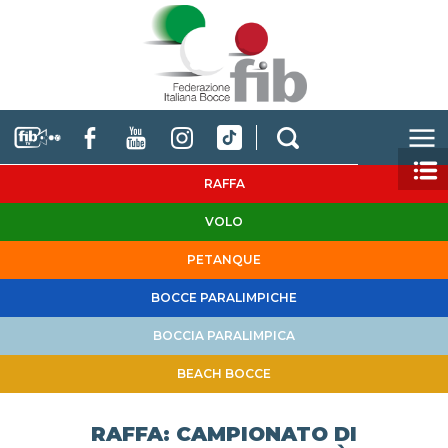
RAFFA
VOLO
PETANQUE
BOCCE PARALIMPICHE
BOCCIA PARALIMPICA
BEACH BOCCE
RAFFA: CAMPIONATO DI