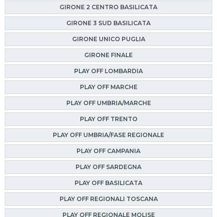
GIRONE 2 CENTRO BASILICATA
GIRONE 3 SUD BASILICATA
GIRONE UNICO PUGLIA
GIRONE FINALE
PLAY OFF LOMBARDIA
PLAY OFF MARCHE
PLAY OFF UMBRIA/MARCHE
PLAY OFF TRENTO
PLAY OFF UMBRIA/FASE REGIONALE
PLAY OFF CAMPANIA
PLAY OFF SARDEGNA
PLAY OFF BASILICATA
PLAY OFF REGIONALI TOSCANA
PLAY OFF REGIONALE MOLISE