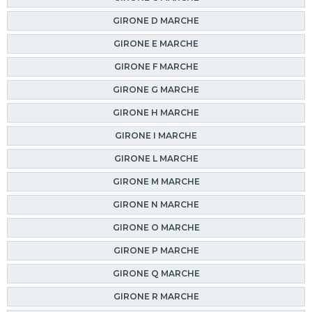
GIRONE D MARCHE
GIRONE E MARCHE
GIRONE F MARCHE
GIRONE G MARCHE
GIRONE H MARCHE
GIRONE I MARCHE
GIRONE L MARCHE
GIRONE M MARCHE
GIRONE N MARCHE
GIRONE O MARCHE
GIRONE P MARCHE
GIRONE Q MARCHE
GIRONE R MARCHE