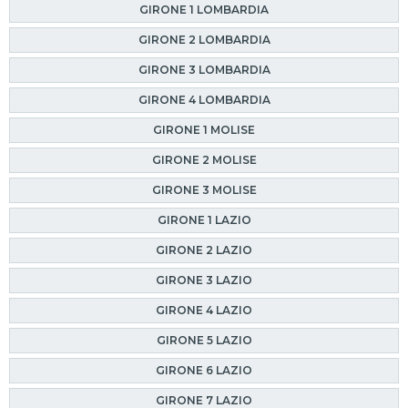
GIRONE 1 LOMBARDIA
GIRONE 2 LOMBARDIA
GIRONE 3 LOMBARDIA
GIRONE 4 LOMBARDIA
GIRONE 1 MOLISE
GIRONE 2 MOLISE
GIRONE 3 MOLISE
GIRONE 1 LAZIO
GIRONE 2 LAZIO
GIRONE 3 LAZIO
GIRONE 4 LAZIO
GIRONE 5 LAZIO
GIRONE 6 LAZIO
GIRONE 7 LAZIO