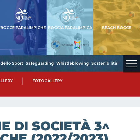
BOCCE PARALIMPICHE
BOCCIA PARALIMPICA
BEACH BOCCE
dello Sport
Safeguarding
Whistleblowing
Sostenibilità
LLERY
FOTOGALLERY
 DI SOCIETÀ 3^
CHE (2022/2023)