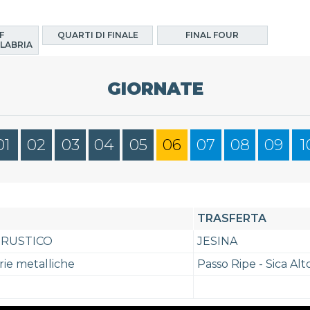
F
QUARTI DI FINALE
FINAL FOUR
LABRIA
GIORNATE
01
02
03
04
05
06
07
08
09
1
TRASFERTA
 RUSTICO
JESINA
ie metalliche
Passo Ripe - Sica Alt