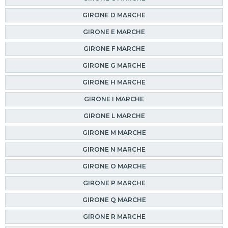
GIRONE D MARCHE
GIRONE E MARCHE
GIRONE F MARCHE
GIRONE G MARCHE
GIRONE H MARCHE
GIRONE I MARCHE
GIRONE L MARCHE
GIRONE M MARCHE
GIRONE N MARCHE
GIRONE O MARCHE
GIRONE P MARCHE
GIRONE Q MARCHE
GIRONE R MARCHE