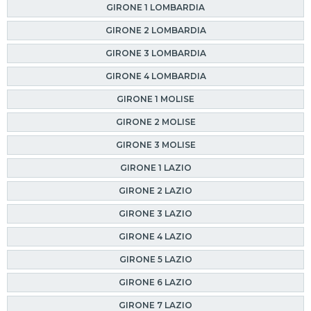
GIRONE 1 LOMBARDIA
GIRONE 2 LOMBARDIA
GIRONE 3 LOMBARDIA
GIRONE 4 LOMBARDIA
GIRONE 1 MOLISE
GIRONE 2 MOLISE
GIRONE 3 MOLISE
GIRONE 1 LAZIO
GIRONE 2 LAZIO
GIRONE 3 LAZIO
GIRONE 4 LAZIO
GIRONE 5 LAZIO
GIRONE 6 LAZIO
GIRONE 7 LAZIO