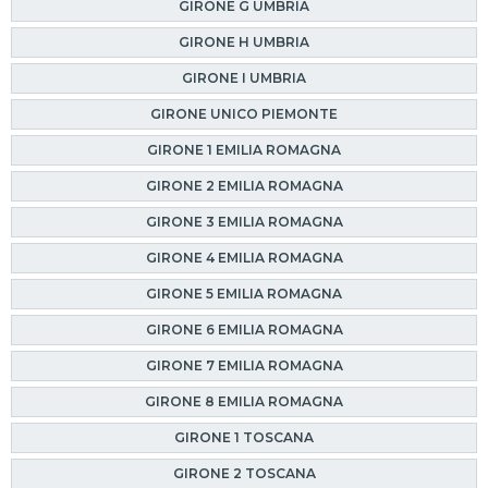
GIRONE G UMBRIA
GIRONE H UMBRIA
GIRONE I UMBRIA
GIRONE UNICO PIEMONTE
GIRONE 1 EMILIA ROMAGNA
GIRONE 2 EMILIA ROMAGNA
GIRONE 3 EMILIA ROMAGNA
GIRONE 4 EMILIA ROMAGNA
GIRONE 5 EMILIA ROMAGNA
GIRONE 6 EMILIA ROMAGNA
GIRONE 7 EMILIA ROMAGNA
GIRONE 8 EMILIA ROMAGNA
GIRONE 1 TOSCANA
GIRONE 2 TOSCANA