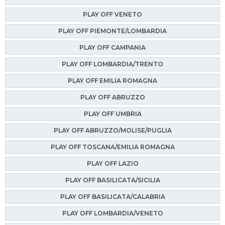
PLAY OFF VENETO
PLAY OFF PIEMONTE/LOMBARDIA
PLAY OFF CAMPANIA
PLAY OFF LOMBARDIA/TRENTO
PLAY OFF EMILIA ROMAGNA
PLAY OFF ABRUZZO
PLAY OFF UMBRIA
PLAY OFF ABRUZZO/MOLISE/PUGLIA
PLAY OFF TOSCANA/EMILIA ROMAGNA
PLAY OFF LAZIO
PLAY OFF BASILICATA/SICILIA
PLAY OFF BASILICATA/CALABRIA
PLAY OFF LOMBARDIA/VENETO