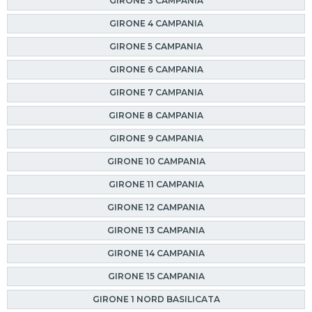
GIRONE 3 CAMPANIA
GIRONE 4 CAMPANIA
GIRONE 5 CAMPANIA
GIRONE 6 CAMPANIA
GIRONE 7 CAMPANIA
GIRONE 8 CAMPANIA
GIRONE 9 CAMPANIA
GIRONE 10 CAMPANIA
GIRONE 11 CAMPANIA
GIRONE 12 CAMPANIA
GIRONE 13 CAMPANIA
GIRONE 14 CAMPANIA
GIRONE 15 CAMPANIA
GIRONE 1 NORD BASILICATA