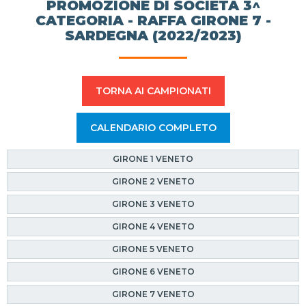
PROMOZIONE DI SOCIETÀ 3^
CATEGORIA - RAFFA GIRONE 7 -
SARDEGNA (2022/2023)
TORNA AI CAMPIONATI
CALENDARIO COMPLETO
GIRONE 1 VENETO
GIRONE 2 VENETO
GIRONE 3 VENETO
GIRONE 4 VENETO
GIRONE 5 VENETO
GIRONE 6 VENETO
GIRONE 7 VENETO