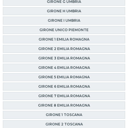
GIRONE G UMBRIA
GIRONE H UMBRIA
GIRONE I UMBRIA
GIRONE UNICO PIEMONTE
GIRONE 1 EMILIA ROMAGNA
GIRONE 2 EMILIA ROMAGNA
GIRONE 3 EMILIA ROMAGNA
GIRONE 4 EMILIA ROMAGNA
GIRONE 5 EMILIA ROMAGNA
GIRONE 6 EMILIA ROMAGNA
GIRONE 7 EMILIA ROMAGNA
GIRONE 8 EMILIA ROMAGNA
GIRONE 1 TOSCANA
GIRONE 2 TOSCANA