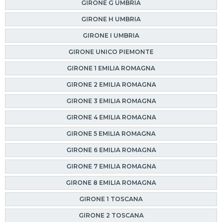
GIRONE G UMBRIA
GIRONE H UMBRIA
GIRONE I UMBRIA
GIRONE UNICO PIEMONTE
GIRONE 1 EMILIA ROMAGNA
GIRONE 2 EMILIA ROMAGNA
GIRONE 3 EMILIA ROMAGNA
GIRONE 4 EMILIA ROMAGNA
GIRONE 5 EMILIA ROMAGNA
GIRONE 6 EMILIA ROMAGNA
GIRONE 7 EMILIA ROMAGNA
GIRONE 8 EMILIA ROMAGNA
GIRONE 1 TOSCANA
GIRONE 2 TOSCANA