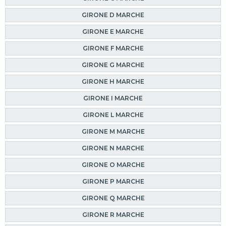
GIRONE D MARCHE
GIRONE E MARCHE
GIRONE F MARCHE
GIRONE G MARCHE
GIRONE H MARCHE
GIRONE I MARCHE
GIRONE L MARCHE
GIRONE M MARCHE
GIRONE N MARCHE
GIRONE O MARCHE
GIRONE P MARCHE
GIRONE Q MARCHE
GIRONE R MARCHE