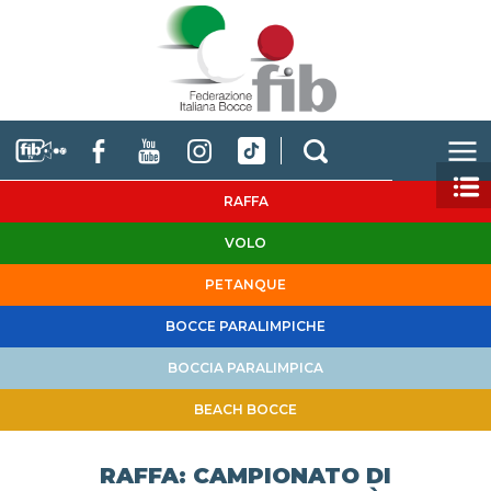
RAFFA
VOLO
PETANQUE
BOCCE PARALIMPICHE
BOCCIA PARALIMPICA
BEACH BOCCE
RAFFA: CAMPIONATO DI