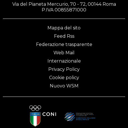
Via del Pianeta Mercurio, 70 - 72, 00144 Roma
P.IVA 00855871000
Mappa del sito
Feed Rss
Federazione trasparente
Web Mail
Internazionale
Privacy Policy
Cookie policy
Nuovo WSM