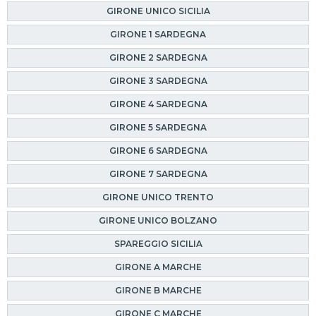
GIRONE UNICO SICILIA
GIRONE 1 SARDEGNA
GIRONE 2 SARDEGNA
GIRONE 3 SARDEGNA
GIRONE 4 SARDEGNA
GIRONE 5 SARDEGNA
GIRONE 6 SARDEGNA
GIRONE 7 SARDEGNA
GIRONE UNICO TRENTO
GIRONE UNICO BOLZANO
SPAREGGIO SICILIA
GIRONE A MARCHE
GIRONE B MARCHE
GIRONE C MARCHE