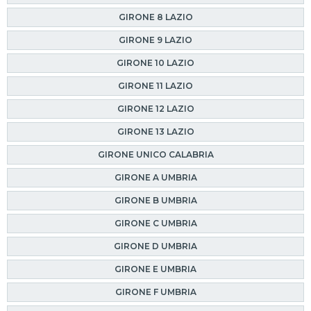
GIRONE 8 LAZIO
GIRONE 9 LAZIO
GIRONE 10 LAZIO
GIRONE 11 LAZIO
GIRONE 12 LAZIO
GIRONE 13 LAZIO
GIRONE UNICO CALABRIA
GIRONE A UMBRIA
GIRONE B UMBRIA
GIRONE C UMBRIA
GIRONE D UMBRIA
GIRONE E UMBRIA
GIRONE F UMBRIA