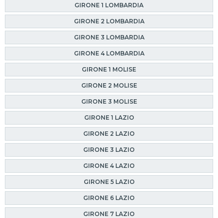
GIRONE 1 LOMBARDIA
GIRONE 2 LOMBARDIA
GIRONE 3 LOMBARDIA
GIRONE 4 LOMBARDIA
GIRONE 1 MOLISE
GIRONE 2 MOLISE
GIRONE 3 MOLISE
GIRONE 1 LAZIO
GIRONE 2 LAZIO
GIRONE 3 LAZIO
GIRONE 4 LAZIO
GIRONE 5 LAZIO
GIRONE 6 LAZIO
GIRONE 7 LAZIO