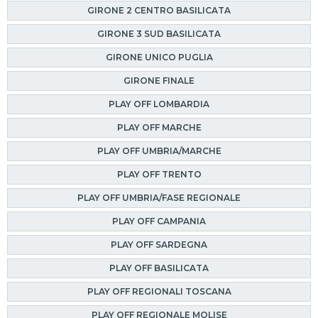
GIRONE 2 CENTRO BASILICATA
GIRONE 3 SUD BASILICATA
GIRONE UNICO PUGLIA
GIRONE FINALE
PLAY OFF LOMBARDIA
PLAY OFF MARCHE
PLAY OFF UMBRIA/MARCHE
PLAY OFF TRENTO
PLAY OFF UMBRIA/FASE REGIONALE
PLAY OFF CAMPANIA
PLAY OFF SARDEGNA
PLAY OFF BASILICATA
PLAY OFF REGIONALI TOSCANA
PLAY OFF REGIONALE MOLISE