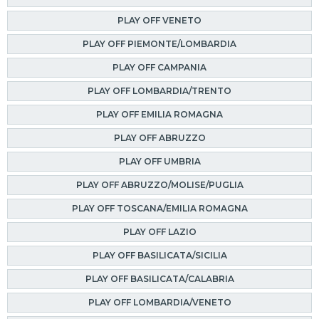
PLAY OFF VENETO
PLAY OFF PIEMONTE/LOMBARDIA
PLAY OFF CAMPANIA
PLAY OFF LOMBARDIA/TRENTO
PLAY OFF EMILIA ROMAGNA
PLAY OFF ABRUZZO
PLAY OFF UMBRIA
PLAY OFF ABRUZZO/MOLISE/PUGLIA
PLAY OFF TOSCANA/EMILIA ROMAGNA
PLAY OFF LAZIO
PLAY OFF BASILICATA/SICILIA
PLAY OFF BASILICATA/CALABRIA
PLAY OFF LOMBARDIA/VENETO