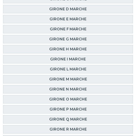
GIRONE D MARCHE
GIRONE E MARCHE
GIRONE F MARCHE
GIRONE G MARCHE
GIRONE H MARCHE
GIRONE I MARCHE
GIRONE L MARCHE
GIRONE M MARCHE
GIRONE N MARCHE
GIRONE O MARCHE
GIRONE P MARCHE
GIRONE Q MARCHE
GIRONE R MARCHE