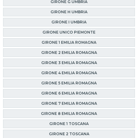
GIRONE G UMBRIA
GIRONE H UMBRIA
GIRONE I UMBRIA
GIRONE UNICO PIEMONTE
GIRONE 1 EMILIA ROMAGNA
GIRONE 2 EMILIA ROMAGNA
GIRONE 3 EMILIA ROMAGNA
GIRONE 4 EMILIA ROMAGNA
GIRONE 5 EMILIA ROMAGNA
GIRONE 6 EMILIA ROMAGNA
GIRONE 7 EMILIA ROMAGNA
GIRONE 8 EMILIA ROMAGNA
GIRONE 1 TOSCANA
GIRONE 2 TOSCANA