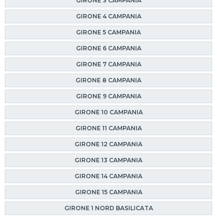
GIRONE 3 CAMPANIA
GIRONE 4 CAMPANIA
GIRONE 5 CAMPANIA
GIRONE 6 CAMPANIA
GIRONE 7 CAMPANIA
GIRONE 8 CAMPANIA
GIRONE 9 CAMPANIA
GIRONE 10 CAMPANIA
GIRONE 11 CAMPANIA
GIRONE 12 CAMPANIA
GIRONE 13 CAMPANIA
GIRONE 14 CAMPANIA
GIRONE 15 CAMPANIA
GIRONE 1 NORD BASILICATA