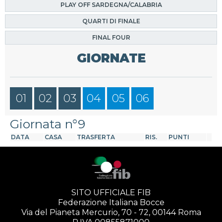
PLAY OFF SARDEGNA/CALABRIA
QUARTI DI FINALE
FINAL FOUR
GIORNATE
01
02
03
04
05
06
Giornata n°9
DATA
CASA
TRASFERTA
RIS.
PUNTI
SITO UFFICIALE FIB
Federazione Italiana Bocce
Via del Pianeta Mercurio, 70 - 72, 00144 Roma