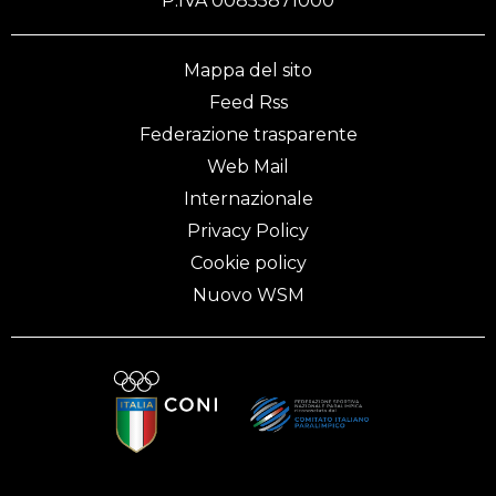
P.IVA 00855871000
Mappa del sito
Feed Rss
Federazione trasparente
Web Mail
Internazionale
Privacy Policy
Cookie policy
Nuovo WSM