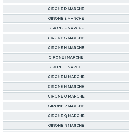
GIRONE D MARCHE
GIRONE E MARCHE
GIRONE F MARCHE
GIRONE G MARCHE
GIRONE H MARCHE
GIRONE I MARCHE
GIRONE L MARCHE
GIRONE M MARCHE
GIRONE N MARCHE
GIRONE O MARCHE
GIRONE P MARCHE
GIRONE Q MARCHE
GIRONE R MARCHE