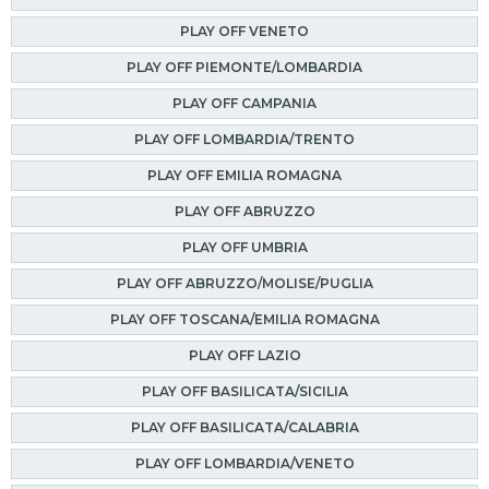
PLAY OFF VENETO
PLAY OFF PIEMONTE/LOMBARDIA
PLAY OFF CAMPANIA
PLAY OFF LOMBARDIA/TRENTO
PLAY OFF EMILIA ROMAGNA
PLAY OFF ABRUZZO
PLAY OFF UMBRIA
PLAY OFF ABRUZZO/MOLISE/PUGLIA
PLAY OFF TOSCANA/EMILIA ROMAGNA
PLAY OFF LAZIO
PLAY OFF BASILICATA/SICILIA
PLAY OFF BASILICATA/CALABRIA
PLAY OFF LOMBARDIA/VENETO