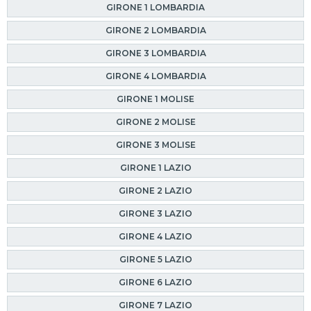
GIRONE 1 LOMBARDIA
GIRONE 2 LOMBARDIA
GIRONE 3 LOMBARDIA
GIRONE 4 LOMBARDIA
GIRONE 1 MOLISE
GIRONE 2 MOLISE
GIRONE 3 MOLISE
GIRONE 1 LAZIO
GIRONE 2 LAZIO
GIRONE 3 LAZIO
GIRONE 4 LAZIO
GIRONE 5 LAZIO
GIRONE 6 LAZIO
GIRONE 7 LAZIO