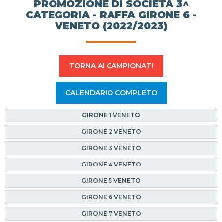
PROMOZIONE DI SOCIETÀ 3^
CATEGORIA - RAFFA GIRONE 6 -
VENETO (2022/2023)
TORNA AI CAMPIONATI
CALENDARIO COMPLETO
GIRONE 1 VENETO
GIRONE 2 VENETO
GIRONE 3 VENETO
GIRONE 4 VENETO
GIRONE 5 VENETO
GIRONE 6 VENETO
GIRONE 7 VENETO