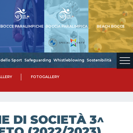
BOCCE PARALIMPICHE
BOCCIA PARALIMPICA
BEACH BOCCE
dello Sport
Safeguarding
Whistleblowing
Sostenibilità
LLERY
FOTOGALLERY
 DI SOCIETÀ 3^
ETO (2022/2023)