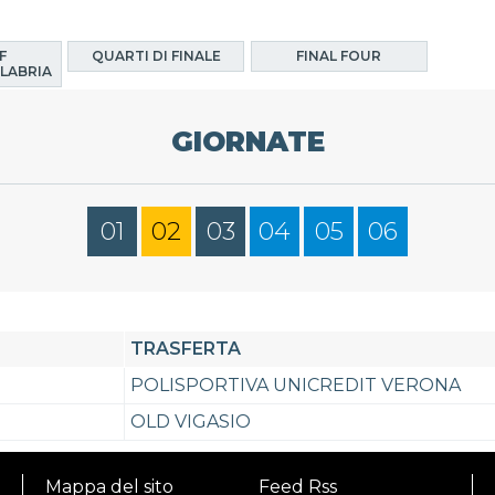
F
QUARTI DI FINALE
FINAL FOUR
LABRIA
GIORNATE
01
02
03
04
05
06
TRASFERTA
POLISPORTIVA UNICREDIT VERONA
OLD VIGASIO
Mappa del sito
Feed Rss