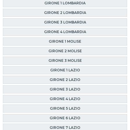
GIRONE 1 LOMBARDIA
GIRONE 2 LOMBARDIA
GIRONE 3 LOMBARDIA
GIRONE 4 LOMBARDIA
GIRONE 1 MOLISE
GIRONE 2 MOLISE
GIRONE 3 MOLISE
GIRONE 1 LAZIO
GIRONE 2 LAZIO
GIRONE 3 LAZIO
GIRONE 4 LAZIO
GIRONE 5 LAZIO
GIRONE 6 LAZIO
GIRONE 7 LAZIO