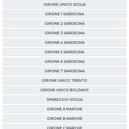
GIRONE UNICO SICILIA
GIRONE 1 SARDEGNA
GIRONE 2 SARDEGNA
GIRONE 3 SARDEGNA
GIRONE 4 SARDEGNA
GIRONE 5 SARDEGNA
GIRONE 6 SARDEGNA
GIRONE 7 SARDEGNA
GIRONE UNICO TRENTO
GIRONE UNICO BOLZANO
SPAREGGIO SICILIA
GIRONE A MARCHE
GIRONE B MARCHE
GIRONE C MARCHE