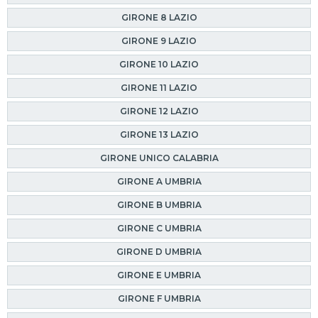
GIRONE 8 LAZIO
GIRONE 9 LAZIO
GIRONE 10 LAZIO
GIRONE 11 LAZIO
GIRONE 12 LAZIO
GIRONE 13 LAZIO
GIRONE UNICO CALABRIA
GIRONE A UMBRIA
GIRONE B UMBRIA
GIRONE C UMBRIA
GIRONE D UMBRIA
GIRONE E UMBRIA
GIRONE F UMBRIA