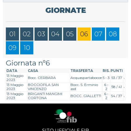
GIORNATE
01
02
03
04
05
06
07
08
09
10
Giornata n°6
DATA
CASA
TRASFERTA
RIS.
PUNTI
13 Maggio
Bocc. CERBARA
Acquaspartabocce
5 - 3
53 / 37
2023
13 Maggio
BOCCIOFILA SAN
Bocc. S. Erminio
6 -
58 / 41
2023
VINCENZO
asd
2
13 Maggio
BRIGANTI MANGIMI
6 -
BOCC. GIALLETTI
54 / 37
2023
CORTONA
2
SITO UFFICIALE FIB