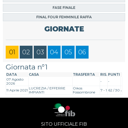
FASE FINALE
FINAL FOUR FEMMINILE RAFFA
GIORNATE
01
02
03
04
05
06
Giornata n°1
DATA
CASA
TRASFERTA
RIS.
PUNTI
07 Agosto
-
-
2026
LUCREZIA / EFFERRE
Oikos
11 Aprile 2021
7 - 1
62 / 30
IMPIANTI
Fossombrone
SITO UFFICIALE FIB