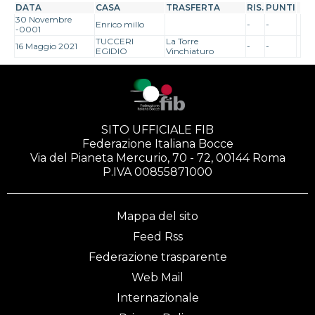
DATA
CASA
TRASFERTA
RIS.
PUNTI
30 Novembre
Enrico millo
-
-
-0001
TUCCERI
La Torre
16 Maggio 2021
-
-
EGIDIO
Vinchiaturo
SITO UFFICIALE FIB
Federazione Italiana Bocce
Via del Pianeta Mercurio, 70 - 72, 00144 Roma
P.IVA 00855871000
Mappa del sito
Feed Rss
Federazione trasparente
Web Mail
Internazionale