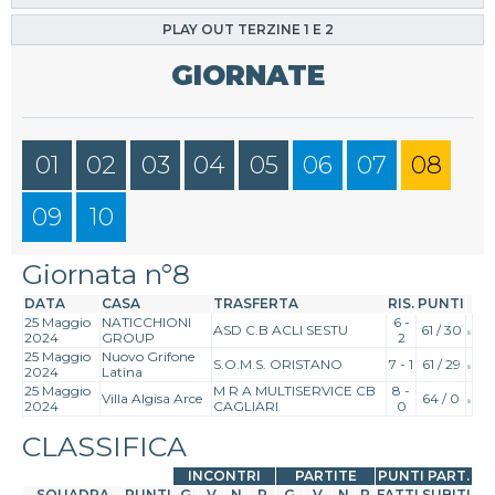
PLAY OUT TERZINE 1 E 2
GIORNATE
01
02
03
04
05
06
07
08
09
10
Giornata n°8
DATA
CASA
TRASFERTA
RIS.
PUNTI
25 Maggio
NATICCHIONI
6 -
ASD C.B ACLI SESTU
61 / 30
2024
GROUP
2
25 Maggio
Nuovo Grifone
S.O.M.S. ORISTANO
7 - 1
61 / 29
2024
Latina
25 Maggio
M R A MULTISERVICE CB
8 -
Villa Algisa Arce
64 / 0
2024
CAGLIARI
0
CLASSIFICA
INCONTRI
PARTITE
PUNTI PART.
SQUADRA
PUNTI
G
V
N
P
G
V
N
P
FATTI
SUBITI