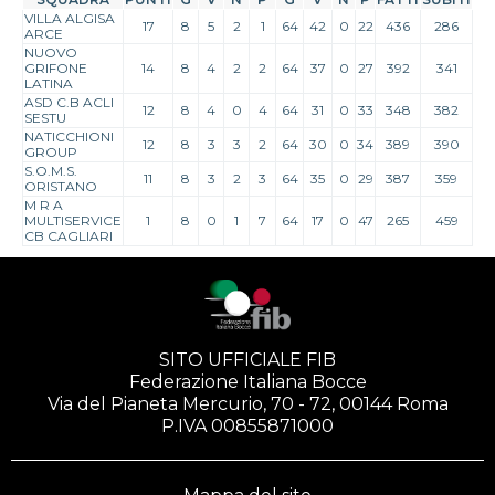
VILLA ALGISA
17
8
5
2
1
64
42
0
22
436
286
ARCE
NUOVO
GRIFONE
14
8
4
2
2
64
37
0
27
392
341
LATINA
ASD C.B ACLI
12
8
4
0
4
64
31
0
33
348
382
SESTU
NATICCHIONI
12
8
3
3
2
64
30
0
34
389
390
GROUP
S.O.M.S.
11
8
3
2
3
64
35
0
29
387
359
ORISTANO
M R A
MULTISERVICE
1
8
0
1
7
64
17
0
47
265
459
CB CAGLIARI
SITO UFFICIALE FIB
Federazione Italiana Bocce
Via del Pianeta Mercurio, 70 - 72, 00144 Roma
P.IVA 00855871000