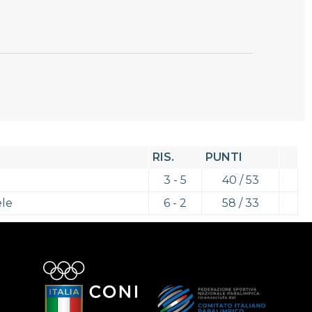
RIS.
PUNTI
3 - 5
40 / 53
ele
6 - 2
58 / 33