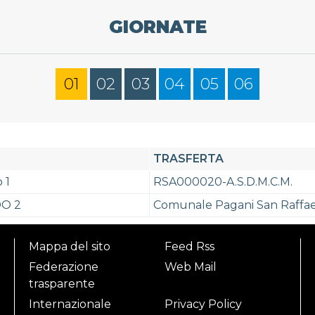
GIORNATE
01
02
03
04
05
06
TRASFERTA
 1
RSA000020-A.S.D.M.C.M.
DO 2
Comunale Pagani San Raffa
Mappa del sito
Feed Rss
Federazione
Web Mail
trasparente
Internazionale
Privacy Policy