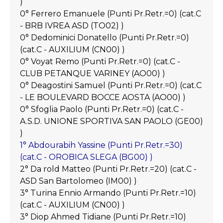
)
0° Ferrero Emanuele (Punti Pr.Retr.=0) (cat.C
- BRB IVREA ASD (TO02) )
0° Dedominici Donatello (Punti Pr.Retr.=0)
(cat.C - AUXILIUM (CN00) )
0° Voyat Remo (Punti Pr.Retr.=0) (cat.C -
CLUB PETANQUE VARINEY (AO00) )
0° Deagostini Samuel (Punti Pr.Retr.=0) (cat.C
- LE BOULEVARD BOCCE AOSTA (AO00) )
0° Sfoglia Paolo (Punti Pr.Retr.=0) (cat.C -
A.S.D. UNIONE SPORTIVA SAN PAOLO (GE00)
)
1° Abdourabih Yassine (Punti Pr.Retr.=30)
(cat.C - OROBICA SLEGA (BG00) )
2° Da rold Matteo (Punti Pr.Retr.=20) (cat.C -
ASD San Bartolomeo (IM00) )
3° Turina Ennio Armando (Punti Pr.Retr.=10)
(cat.C - AUXILIUM (CN00) )
3° Diop Ahmed Tidiane (Punti Pr.Retr.=10)