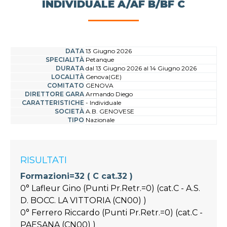
INDIVIDUALE A/AF B/BF C
DATA
13 Giugno 2026
SPECIALITÀ
Petanque
DURATA
dal 13 Giugno 2026 al 14 Giugno 2026
LOCALITÀ
Genova(GE)
COMITATO
GENOVA
DIRETTORE GARA
Armando Diego
CARATTERISTICHE
- Individuale
SOCIETÀ
A.B. GENOVESE
TIPO
Nazionale
RISULTATI
Formazioni=32 ( C cat.32 )
0° Lafleur Gino (Punti Pr.Retr.=0) (cat.C - A.S.
D. BOCC. LA VITTORIA (CN00) )
0° Ferrero Riccardo (Punti Pr.Retr.=0) (cat.C -
PAESANA (CN00) )