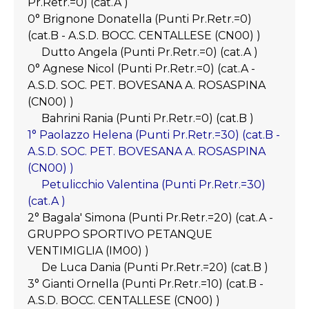
Pr.Retr.=0) (cat.A )
0° Brignone Donatella (Punti Pr.Retr.=0)
(cat.B - A.S.D. BOCC. CENTALLESE (CN00) )
Dutto Angela (Punti Pr.Retr.=0) (cat.A )
0° Agnese Nicol (Punti Pr.Retr.=0) (cat.A -
A.S.D. SOC. PET. BOVESANA A. ROSASPINA
(CN00) )
Bahrini Rania (Punti Pr.Retr.=0) (cat.B )
1° Paolazzo Helena (Punti Pr.Retr.=30) (cat.B -
A.S.D. SOC. PET. BOVESANA A. ROSASPINA
(CN00) )
Petulicchio Valentina (Punti Pr.Retr.=30)
(cat.A )
2° Bagala' Simona (Punti Pr.Retr.=20) (cat.A -
GRUPPO SPORTIVO PETANQUE
VENTIMIGLIA (IM00) )
De Luca Dania (Punti Pr.Retr.=20) (cat.B )
3° Gianti Ornella (Punti Pr.Retr.=10) (cat.B -
A.S.D. BOCC. CENTALLESE (CN00) )