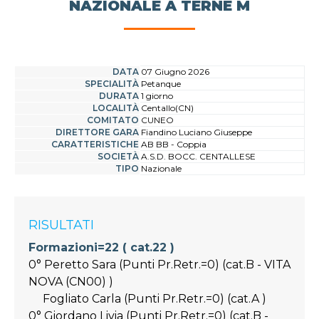
NAZIONALE A TERNE M
DATA
07 Giugno 2026
SPECIALITÀ
Petanque
DURATA
1 giorno
LOCALITÀ
Centallo(CN)
COMITATO
CUNEO
DIRETTORE GARA
Fiandino Luciano Giuseppe
CARATTERISTICHE
AB BB - Coppia
SOCIETÀ
A.S.D. BOCC. CENTALLESE
TIPO
Nazionale
RISULTATI
Formazioni=22 ( cat.22 )
0° Peretto Sara (Punti Pr.Retr.=0) (cat.B - VITA
NOVA (CN00) )
Fogliato Carla (Punti Pr.Retr.=0) (cat.A )
0° Giordano Livia (Punti Pr.Retr.=0) (cat.B -