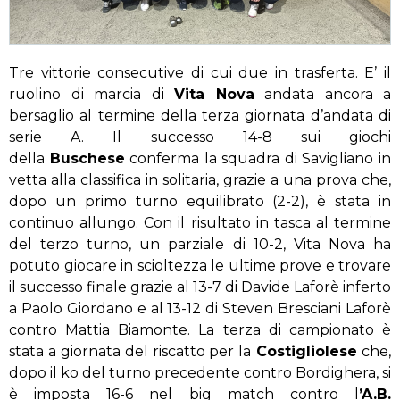
Tre vittorie consecutive di cui due in trasferta. E’ il
ruolino di marcia di
Vita Nova
andata ancora a
bersaglio al termine della terza giornata d’andata di
serie A. Il successo 14-8 sui giochi
della
Buschese
conferma la squadra di Savigliano in
vetta alla classifica in solitaria, grazie a una prova che,
dopo un primo turno equilibrato (2-2), è stata in
continuo allungo. Con il risultato in tasca al termine
del terzo turno, un parziale di 10-2, Vita Nova ha
potuto giocare in scioltezza le ultime prove e trovare
il successo finale grazie al 13-7 di Davide Laforè inferto
a Paolo Giordano e al 13-12 di Steven Bresciani Laforè
contro Mattia Biamonte. La terza di campionato è
stata a giornata del riscatto per la
Costigliolese
che,
dopo il ko del turno precedente contro Bordighera, si
è imposta 16-6 nel big match contro l
’A.B.