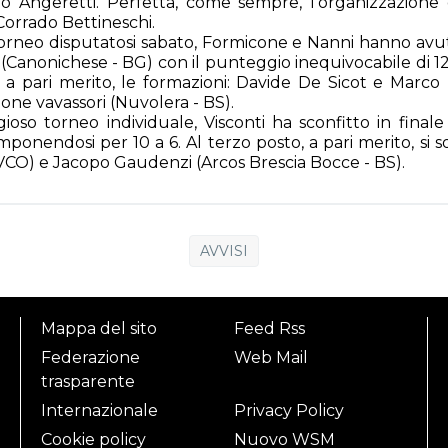
io Angeretti. Perfetta, come sempre, l’organizzazione 
Corrado Bettineschi.
 torneo disputatosi sabato, Formicone e Nanni hanno avu
 (Canonichese - BG) con il punteggio inequivocabile di 12
, a pari merito, le formazioni: Davide De Sicot e Marco 
one vavassori (Nuvolera - BS).
ioso torneo individuale, Visconti ha sconfitto in finale
mponendosi per 10 a 6. Al terzo posto, a pari merito, si 
- VCO) e Jacopo Gaudenzi (Arcos Brescia Bocce - BS).
AVVISI
Mappa del sito
Feed Rss
Federazione
Web Mail
trasparente
Internazionale
Privacy Policy
Cookie policy
Nuovo WSM