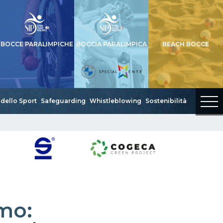
BOCCE PARALIMPICHE
BOCCIA PARALIMPICA
BEACH BOCCE
dello Sport
Safeguarding
Whistleblowing
Sostenibilità
mo: