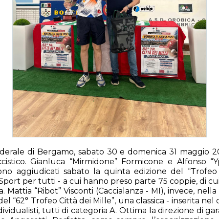
derale di Bergamo, sabato 30 e domenica 31 maggio 202
stico. Gianluca “Mirmidone” Formicone e Alfonso “Yp
 sono aggiudicati sabato la quinta edizione del “Trofeo
Sport per tutti - a cui hanno preso parte 75 coppie, di 
. Mattia “Ribot” Visconti (Caccialanza - MI), invece, nell
el “62° Trofeo Città dei Mille”, una classica - inserita ne
ndividualisti, tutti di categoria A. Ottima la direzione di ga