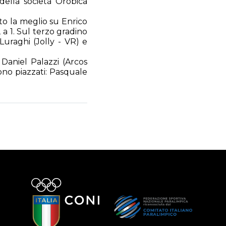
della società Orobica
to la meglio su Enrico
 a 1. Sul terzo gradino
Luraghi (Jolly - VR) e
 Daniel Palazzi (Arcos
sono piazzati: Pasquale