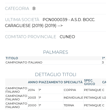
CATEGORIA
B
ULTIMA SOCIETÀ
PCN000039 - A.S.D. BOCC.
CARAGLIESE (2019)
(2019) -->
COMITATO PROVINCIALE
CUNEO
PALMARES
TITOLO
1°
CAMPIONATO ITALIANO
3
DETTAGLIO TITOLI
SPEC.
ANNO
PIAZZAMENTO
SPECIALITÀ
CAT.
GIOCO
CAMPIONATO
2014
1°
COPPIA
PETANQUE
C
ITALIANO
CAMPIONATO
2003
1°
INDIVIDUALE
PETANQUE
U23
ITALIANO
CAMPIONATO
2000
1°
TERNA
PETANQUE
C
ITALIANO