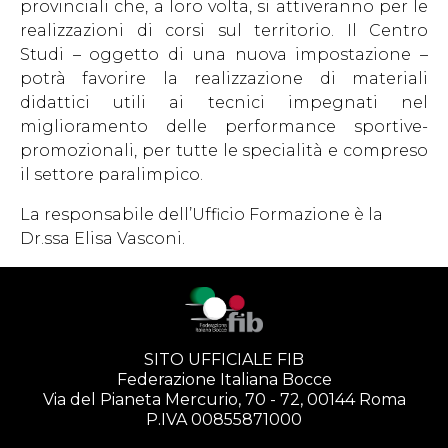
provinciali che, a loro volta, si attiveranno per le
realizzazioni di corsi sul territorio. Il Centro
Studi – oggetto di una nuova impostazione –
potrà favorire la realizzazione di materiali
didattici utili ai tecnici impegnati nel
miglioramento delle performance sportive-
promozionali, per tutte le specialità e compreso
il settore paralimpico.
La responsabile dell’Ufficio Formazione è la
Dr.ssa Elisa Vasconi.
SITO UFFICIALE FIB
Federazione Italiana Bocce
Via del Pianeta Mercurio, 70 - 72, 00144 Roma
P.IVA 00855871000